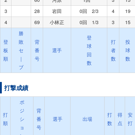
3
28
岩田
0回 2/3
4
19
4
69
小林正
0回 1/3
3
15
勝
登
登
敗
背
打
投
球
板
セ
番
選手
者
球
回
順
｜
号
数
数
数
ブ
打撃成績
ポ
ジ
背
打
打
得
安
シ
番
選手
出場
順
数
点
打
ョ
号