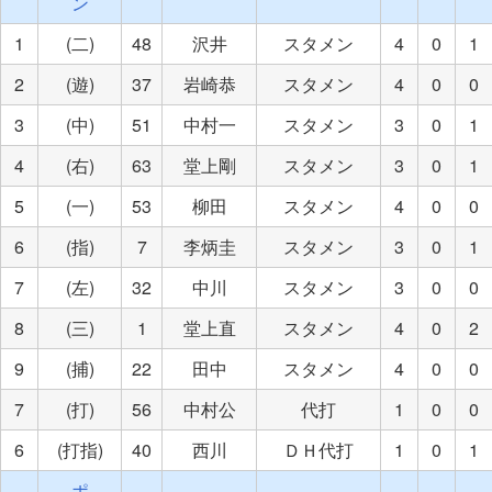
ン
1
(二)
48
沢井
スタメン
4
0
1
2
(遊)
37
岩崎恭
スタメン
4
0
0
3
(中)
51
中村一
スタメン
3
0
1
4
(右)
63
堂上剛
スタメン
3
0
1
5
(一)
53
柳田
スタメン
4
0
0
6
(指)
7
李炳圭
スタメン
3
0
1
7
(左)
32
中川
スタメン
3
0
0
8
(三)
1
堂上直
スタメン
4
0
2
9
(捕)
22
田中
スタメン
4
0
0
7
(打)
56
中村公
代打
1
0
0
6
(打指)
40
西川
ＤＨ代打
1
0
1
ポ