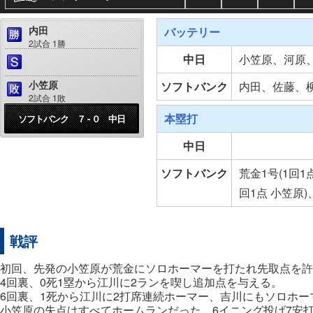
内田
バッテリー
2試合 1勝
中日
小笠原、河原
小笠原
ソフトバンク
内田、佐藤、
2試合 1敗
本塁打
ソフトバンク ７ - ０ 中日
中日
ソフトバンク
荒金1号(1回1
回1点 小笠原)
戦評
初回、先発の小笠原が荒金にソロホーマーを打たれ先取点を許
4回裏、0死1塁から江川に2ランを喫し追加点を与える。
6回裏、1死から江川に2打席連続ホーマー、吉川にもソロホー
小笠原の失点はすべてホームランだった。6イニング投げ7安打