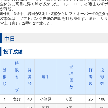
全体的に高目に浮く球が多かった。コントロールが定まらずボ
が課題。
8回裏、3番手、岩田が2死1・2塁からレフトオーバーの2点
攻撃陣は、ソフトバンク先発の内田を打ち崩せず。また、リリ
堂上（直）は2塁打2本放った。
中日
投手成績
勝
登
登
敗
背
打
投
球
板
セ
番
選手
者
球
回
順
｜
号
数
数
数
ブ
1
負け
43
小笠原
6回
25
108
2
60
河原
1回
3
15