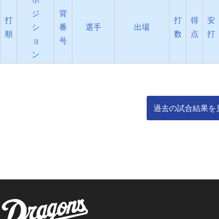
ジ
背
打
打
得
安
シ
番
選手
出場
順
数
点
打
ョ
号
ン
過去の試合結果を