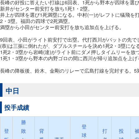
長峰の好投に答えたい打線は6回表、1死から野本が四球を選
新井がセンター前安打を放ち1死1・2塁。
井上が四球を選び1死満塁になる。中村(一)がレフトに犠飛を
2・3塁。福田の四球で2死満塁。
満塁から小田がセンター前安打を放ち追加点を上げる。
9回表、小田がライト前安打で出塁。代打西川がバットの先で
(恭)は三振に倒れたが、ダブルスチールを決め1死2・3塁にな
1死2・3塁から岩崎(達)がライト前にダメ押しタイムリーを放
1死1・3塁から野本の内野ゴロの間に西川が帰り追加点を上げ
長峰の降板後、鈴木、金剛のリレーで広島打線を完封する。5
中日
投手成績
勝
登
登
敗
背
打
投
球