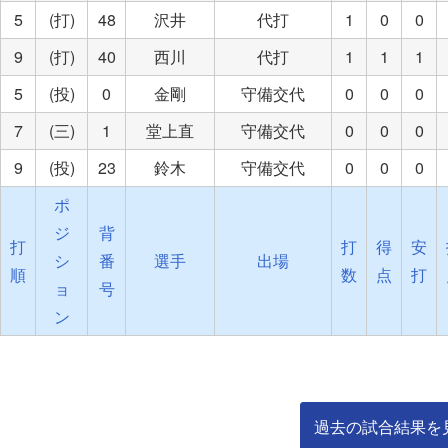
5
(打)
48
沢井
代打
1
0
0
9
(打)
40
西川
代打
1
1
1
5
(投)
0
金剛
守備交代
0
0
0
7
(三)
1
堂上直
守備交代
0
0
0
9
(投)
23
鈴木
守備交代
0
0
0
ポ
ジ
背
打
打
得
安
シ
番
選手
出場
順
数
点
打
ョ
号
ン
過去の試合結果を