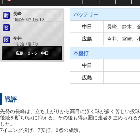
長峰
バッテリー
15試合 3勝 1敗 1Ｓ
中日
長峰、鈴木、
今井
広島
今井、宮崎、
11試合 1勝 7敗
本塁打
広島 ０ - ５ 中日
中日
広島
戦評
先発の長峰は、立ち上がりから高目に浮く球が多く苦しい投球
後続を断ち0点に抑える。その後も得点圏に走者を進められる
した。
7イニング投げ、7安打、0点の成績。