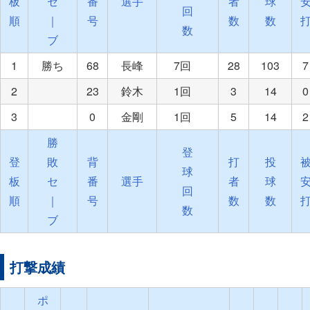
板
セ
番
選手
者
球
回
順
｜
号
数
数
数
ブ
1
勝ち
68
長峰
7回
28
103
7
2
23
鈴木
1回
3
14
0
3
0
金剛
1回
5
14
2
勝
登
登
敗
背
打
投
球
板
セ
番
選手
者
球
回
順
｜
号
数
数
数
ブ
打撃成績
ポ