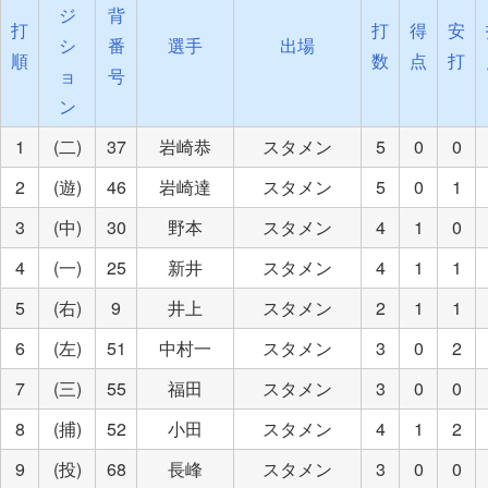
ジ
背
打
打
得
安
シ
番
選手
出場
順
数
点
打
ョ
号
ン
1
(二)
37
岩崎恭
スタメン
5
0
0
2
(遊)
46
岩崎達
スタメン
5
0
1
3
(中)
30
野本
スタメン
4
1
0
4
(一)
25
新井
スタメン
4
1
1
5
(右)
9
井上
スタメン
2
1
1
6
(左)
51
中村一
スタメン
3
0
2
7
(三)
55
福田
スタメン
3
0
0
8
(捕)
52
小田
スタメン
4
1
2
9
(投)
68
長峰
スタメン
3
0
0