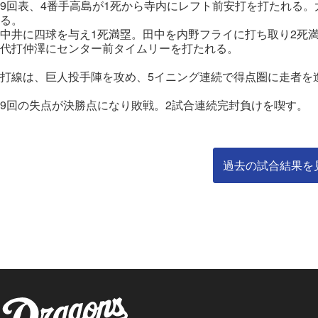
9回表、4番手高島が1死から寺内にレフト前安打を打たれる。
る。
中井に四球を与え1死満塁。田中を内野フライに打ち取り2死
代打仲澤にセンター前タイムリーを打たれる。
打線は、巨人投手陣を攻め、5イニング連続で得点圏に走者を
9回の失点が決勝点になり敗戦。2試合連続完封負けを喫す。
過去の試合結果を