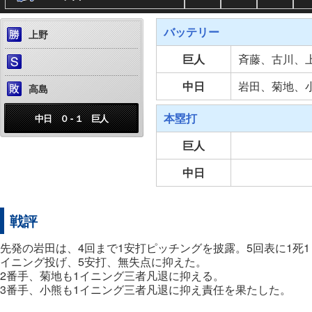
バッテリー
上野
巨人
斉藤、古川、
中日
岩田、菊地、
高島
本塁打
中日 ０ - １ 巨人
巨人
中日
戦評
先発の岩田は、4回まで1安打ピッチングを披露。5回表に1死
イニング投げ、5安打、無失点に抑えた。
2番手、菊地も1イニング三者凡退に抑える。
3番手、小熊も1イニング三者凡退に抑え責任を果たした。