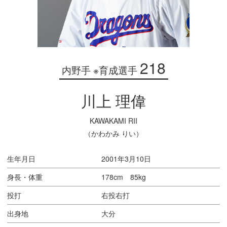
218
内野手 ※育成選手
川上 理偉
KAWAKAMI RII
（かわかみ りい）
生年月日
2001年3月10日
身長・体重
178cm 85kg
投打
右投右打
出身地
大分