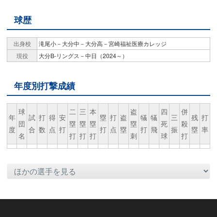
球歴
出身校
滝尾小－大分中－大分高－宮崎福祉医療カレッジ
現役
大分B-リングス－中日（2024～）
年度別打撃成績
球
二
三
本
盗
四
併
年
試
打
得
安
塁
打
盗
犠
犠
三
残
打
団
塁
塁
塁
塁
死
殺
度
合
数
点
打
打
点
塁
打
飛
振
塁
率
名
打
打
打
刺
球
打