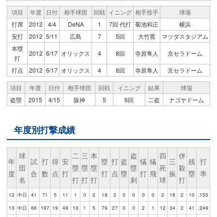
項目
年度
日付
相手球団
回戦
イニング
相手投手
球場
打席
2012
4/4
DeNA
1
7回 代打
菊池和正
横浜
安打
2012
5/11
広島
7
5回
大竹寛
マツダスタジアム
本塁
2012
6/17
オリックス
4
8回
寺原隼人
京セラドーム
打
打点
2012
6/17
オリックス
4
8回
寺原隼人
京セラドーム
項目
年度
日付
相手球団
回戦
イニング
結果
球場
盗塁
2015
4/15
阪神
5
6回
二盗
ナゴヤドーム
年度別打撃成績
球
二
三
本
盗
四
併
年
試
打
得
安
塁
打
盗
犠
犠
三
残
打
団
塁
塁
塁
塁
死
殺
度
合
数
点
打
打
点
塁
打
飛
振
塁
率
名
打
打
打
刺
球
打
12
中日
41
71
5
11
1
0
2
18
3
0
0
0
0
2
18
2
10
.155
13
中日
66
197
19
49
13
1
5
79
27
0
0
2
1
12
34
2
41
.249