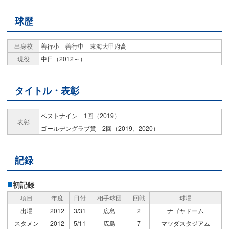
球歴
出身校
善行小－善行中－東海大甲府高
現役
中日（2012～）
タイトル・表彰
ベストナイン 1回（2019）
表彰
ゴールデングラブ賞 2回（2019、2020）
記録
初記録
項目
年度
日付
相手球団
回戦
球場
出場
2012
3/31
広島
2
ナゴヤドーム
スタメン
2012
5/11
広島
7
マツダスタジアム