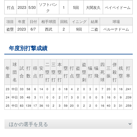
ソフトバン
打点
2023
5/30
1
5回
大関友久
ペイペイドーム
ク
項目
年度
日付
相手球団
回戦
イニング
結果
球場
盗塁
2023
6/7
西武
2
9回
二盗
ベルーナドーム
年度別打撃成績
球
二
三
本
盗
四
併
年
試
打
得
安
塁
打
盗
犠
犠
三
残
打
団
塁
塁
塁
塁
死
殺
度
合
数
点
打
打
点
塁
打
飛
振
塁
率
名
打
打
打
刺
球
打
23
中日
33
58
6
14
0
2
0
18
4
2
0
3
0
7
20
0
16
.241
24
中日
35
46
3
11
0
0
2
17
3
0
0
0
0
5
16
0
9
.239
25
中日
83
139
17
36
10
2
3
59
20
0
2
2
0
16
40
3
31
.259