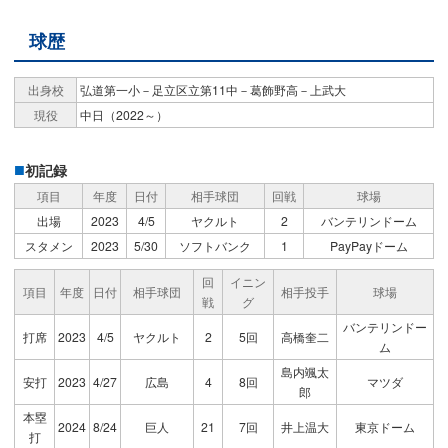
球歴
出身校
弘道第一小－足立区立第11中－葛飾野高－上武大
現役
中日（2022～）
初記録
項目
年度
日付
相手球団
回戦
球場
出場
2023
4/5
ヤクルト
2
バンテリンドーム
スタメン
2023
5/30
ソフトバンク
1
PayPayドーム
回
イニン
項目
年度
日付
相手球団
相手投手
球場
戦
グ
バンテリンドー
打席
2023
4/5
ヤクルト
2
5回
高橋奎二
ム
島内颯太
安打
2023
4/27
広島
4
8回
マツダ
郎
本塁
2024
8/24
巨人
21
7回
井上温大
東京ドーム
打