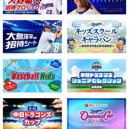
催」イベント情報
2026/7/31
8/13 ファーム・リーグ バンテリンドーム開催にてアプリで来
場登録「ドラプリチェックイン」のお知らせ
2026/7/31
【ドラコレ】ドアラデー 2026を記念した新トレカ登場！今な
ら板山選手の限定トレカももれなくもらえる！
2026/7/30
支配下選手契約のお知らせ
2026/7/30
球団オフィシャル・ゴールドスポンサー『中日ビル』より、
応援メッセージパネルを贈呈
2026/7/29
8/4 「山城夜景！鵜飼！夜も熱い!!岐阜市デー」抽選会実施の
お知らせ
2026/7/29