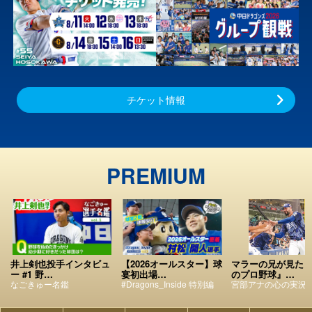
チケット情報
PREMIUM
井上剣也投手インタビュ
【2026オールスター】球
マラーの兄が見た
ー #1 野…
宴初出場…
のプロ野球』…
なごきゅー名鑑
#Dragons_Inside 特別編
宮部アナの心の実況