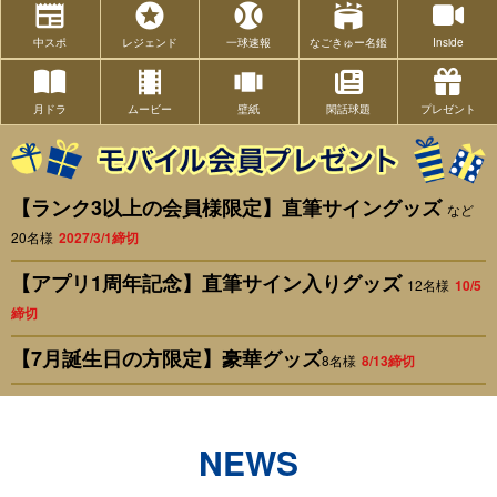
newspaper
stars
sports_baseball
stadium
中スポ
レジェンド
一球速報
なごきゅー名鑑
Inside
local_movies
view_carousel
月ドラ
ムービー
壁紙
閑話球題
プレゼント
【ランク3以上の会員様限定】直筆サイングッズ
など
20名様
2027/3/1締切
【アプリ1周年記念】直筆サイン入りグッズ
12名様
10/5
締切
【7月誕生日の方限定】豪華グッズ
8名様
8/13締切
NEWS