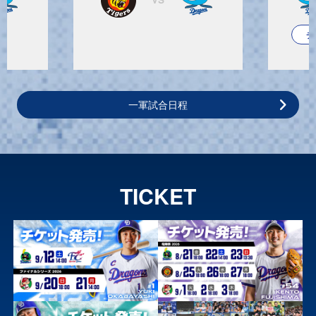
チ
一軍試合日程
TICKET