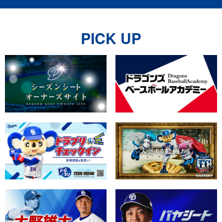
2026/8/1
「LEGENDS MATCH 2026」開催決定！
PICK UP
2026/7/31
【ポケモンベースボールフェスタ 2026】グッズ第4弾発売の
お知らせ！
2026/7/31
柳橋中央市場ビアガーデンでアサヒビール「ドラゴンズキャ
ンペーン」実施中！
2026/7/31
グッズショップ「プリズマクラブ」におけるデジタル入店整
理券サービス『mogily（モギリー）』導入のお知らせ
2026/7/31
JAバンクあいち【「ドアラ」×「よりぞう」コラボグッズ】
プレゼントキャンペーン実施中！
2026/7/31
8/13 横浜DeNA戦 「ファーム・リーグ バンテリンドーム開