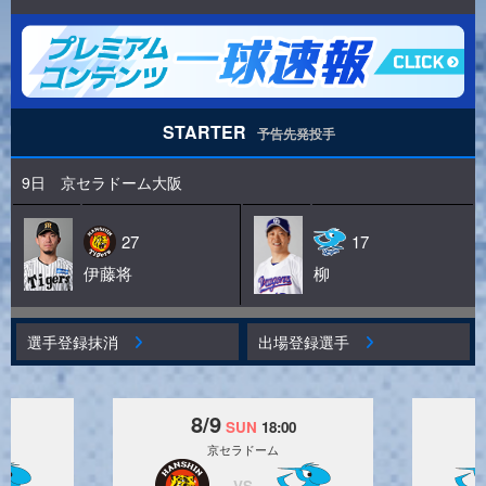
STARTER
予告先発投手
9日 京セラドーム大阪
27
17
伊藤将
柳
選手登録抹消
出場登録選手
8/9
0
SUN
18:00
京セラドーム
VS