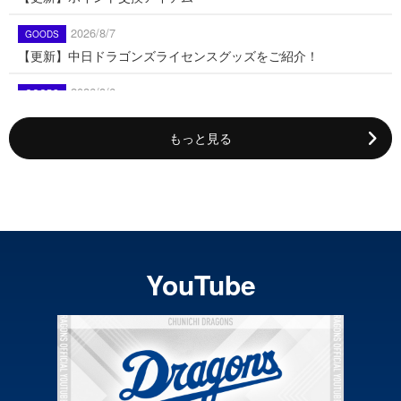
2026/8/7
【更新】中日ドラゴンズライセンスグッズをご紹介！
2026/8/6
吉田聖弥投手「プロ初勝利」記念商品販売のお知らせ
もっと見る
2026/8/6
2027年中日ドラゴンズ公式ファンクラブ会員募集のお知らせ
井上剣也投手インタビュー #1 野球
中日・マラー、「甲子園開会式の
2026/8/6
を始めたきっかけは?憧れ…
日」に丸刈りへの髪形チェンジが…
8/13 岐阜県可児市冠ゲームのご案内「観戦者限定の抽選会開
2026/08/08 なごきゅー名鑑
2026/08/08 中日ドラゴンズニュース
催！」他
YouTube
【2026オールスター】球宴初出場
2026/8/5
で二試合連続安打&バッピで…
【番記者メモ】中日・マラー、2年
福元悠真選手会見
2026/08/07 #Dragons_Inside 特別編
目の自己改革“デジタルデトッ…
2026/8/5
2026/08/08 中日ドラゴンズニュース
JERA セントラル・リーグ試合日程追加
マラーの兄が見た『日本のプロ野
球』…「うわさ以上に」ある姿勢…