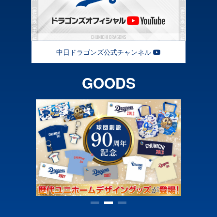
2026/8/5
2026/08/06 宮部アナの心の実況席
中日・石川昂弥、攻守に大車輪!2回
8/5より松山晋也投手のLINEスタンプが発売！
「積極的に」一挙4点先制劇…
2026/08/08 中日ドラゴンズニュース
2026/8/4
「野球くじ」の導入を検討へ。〝燃
8/6 岐阜県飛騨市冠ゲームのご案内「PRブースにて抽選会開
中日ドラゴンズ公式チャンネル
催!」
える男〟の最後の夢が動き出し…
2026/08/03 閑話球題
中日・福永裕基、1番に入り5戦連続
2026/8/3
GOODS
安打でチームも5連勝!その…
【更新】選手プロデュースメニュー
2026/08/08 中日ドラゴンズニュース
金丸夢斗投手インタビュー #1 1年
2026/8/3
目と比べて成長を感じると…
野球ガチャ8/4～ 東京ヤクルト戦より発売
2026/08/03 もっと知りたい!
中日・村松開人、「次の1点が大事
2026/8/3
だと…」貴重な追加点生み出す…
東邦ガス×中日ドラゴンズ ハズレなし「夏のがすてきチャン
愛される男…筆友の『まっちゃん』
2026/08/08 中日ドラゴンズニュース
スくじ」を実施中！
松下雄一郎さんが逝った…さら…
2026/8/3
2026/08/02 龍の背記者のプラスワン
8/5、6 ヤクルト戦で「こどもファスト・トラック（先行入場
中日・加藤匠馬、3週間ぶりスタメ
の取り組み）」を実施します
ンマスクで攻守で5連勝に貢献…
2026/08/08 中日ドラゴンズニュース