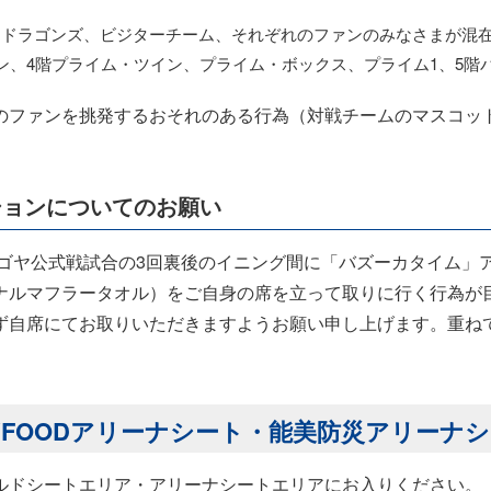
日ドラゴンズ、ビジターチーム、それぞれのファンのみなさまが混
ン、4階プライム・ツイン、プライム・ボックス、プライム1、5階
のファンを挑発するおそれのある行為（対戦チームのマスコッ
ションについてのお願い
ナゴヤ公式戦試合の3回裏後のイニング間に「バズーカタイム」
ナルマフラータオル）をご自身の席を立って取りに行く行為が
ず自席にてお取りいただきますようお願い申し上げます。重ね
YFOODアリーナシート・能美防災アリーナ
ルドシートエリア・アリーナシートエリアにお入りください。