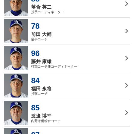
落合 英二
投手コーディネーター
78
前田 大輔
捕手コーチ
96
藤井 康雄
打撃コーチ兼コーディネーター
84
福田 永将
打撃コーチ
85
渡邉 博幸
内野守備総合コーチ