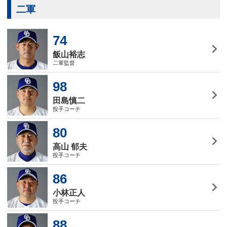
二軍
74
飯山裕志
二軍監督
98
田島慎二
投手コーチ
80
高山 郁夫
投手コーチ
86
小林正人
投手コーチ
88