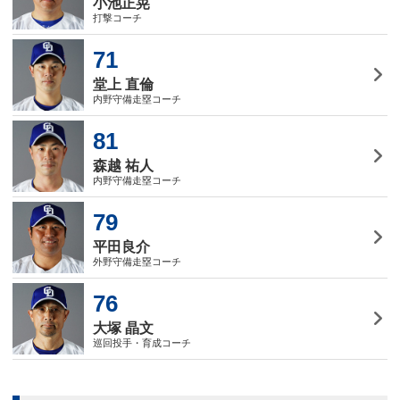
小池正晃
打撃コーチ
71
堂上 直倫
内野守備走塁コーチ
81
森越 祐人
内野守備走塁コーチ
79
平田良介
外野守備走塁コーチ
76
大塚 晶文
巡回投手・育成コーチ