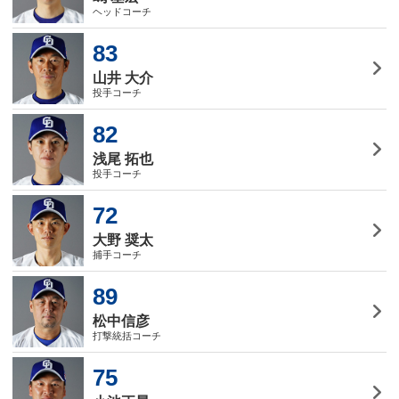
ヘッドコーチ
83
山井 大介
投手コーチ
82
浅尾 拓也
投手コーチ
72
大野 奨太
捕手コーチ
89
松中信彦
打撃統括コーチ
75