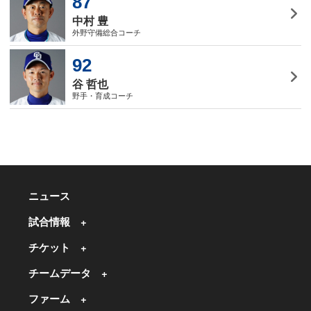
87
中村 豊
外野守備総合コーチ
92
谷 哲也
野手・育成コーチ
ニュース
試合情報
チケット
チームデータ
ファーム