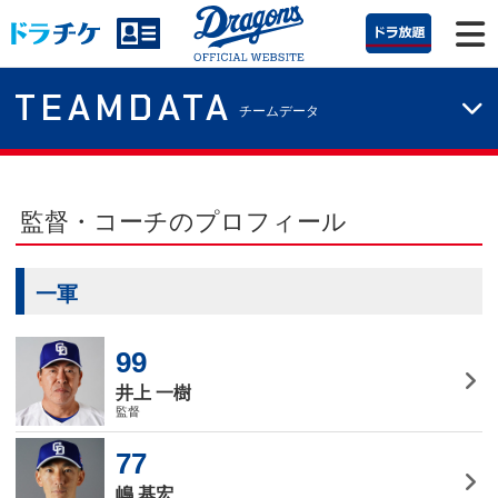
TEAMDATA
チームデータ
監督・コーチのプロフィール
一軍
99
井上 一樹
監督
77
嶋 基宏