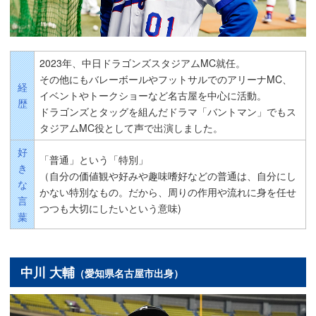
2023年、中日ドラゴンズスタジアムMC就任。
その他にもバレーボールやフットサルでのアリーナMC、
経
イベントやトークショーなど名古屋を中心に活動。
歴
ドラゴンズとタッグを組んだドラマ「バントマン」でもス
タジアムMC役として声で出演しました。
好
「普通」という「特別」
き
（自分の価値観や好みや趣味嗜好などの普通は、自分にし
な
かない特別なもの。だから、周りの作用や流れに身を任せ
言
つつも大切にしたいという意味)
葉
中川 大輔
（愛知県名古屋市出身）