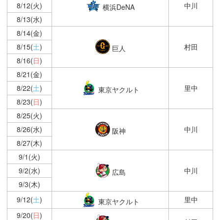
8/12(火)
中川
横浜DeNA
8/13(水)
8/14(金)
8/15(
土
)
村田
巨人
8/16(
日
)
8/21(金)
8/22(
土
)
里中
東京ヤクルト
8/23(
日
)
8/25(火)
8/26(水)
中川
阪神
8/27(木)
9/1(火)
9/2(水)
中川
広島
9/3(木)
9/12(
土
)
里中
東京ヤクルト
9/20(
日
)