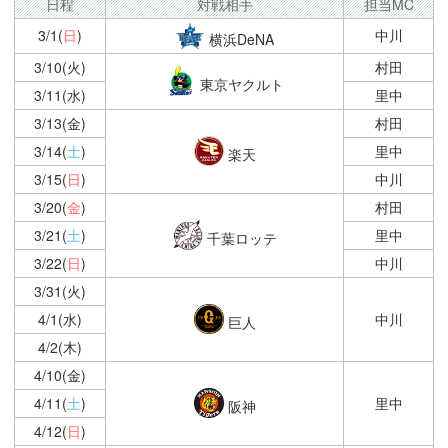
日程
対戦相手
担当MC
3/1(
日
)
中川
横浜DeNA
3/10(火)
村田
東京ヤクルト
3/11(水)
里中
3/13(金)
村田
3/14(
土
)
里中
楽天
3/15(
日
)
中川
3/20(
金
)
村田
3/21(
土
)
里中
千葉ロッテ
3/22(
日
)
中川
3/31(火)
4/1(水)
中川
巨人
4/2(木)
4/10(金)
4/11(
土
)
里中
阪神
4/12(
日
)