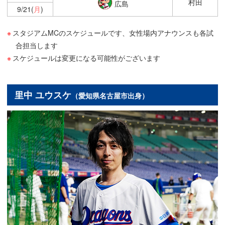
村田
広島
9/21(
月
)
スタジアムMCのスケジュールです、女性場内アナウンスも各試
合担当します
スケジュールは変更になる可能性がございます
里中 ユウスケ
（愛知県名古屋市出身）