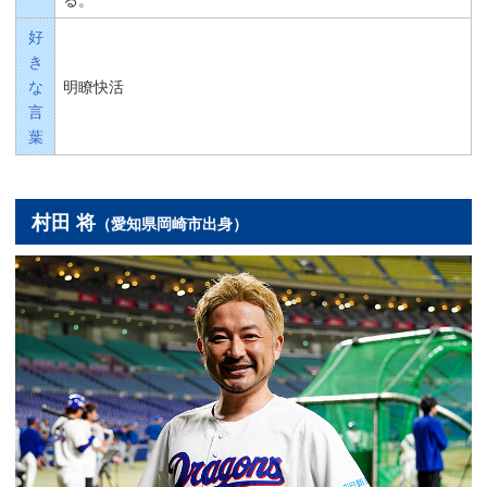
好
き
な
明瞭快活
言
葉
村田 将
（愛知県岡崎市出身）