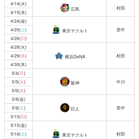
4/14(火)
村田
広島
4/15(水)
4/24(金)
4/25(
土
)
里中
東京ヤクルト
4/26(
日
)
4/28(火)
4/29(
水
)
村田
横浜DeNA
4/30(木)
5/4(
月
)
5/5(
火
)
中川
阪神
5/6(
水
)
5/8(金)
5/9(
土
)
里中
巨人
5/10(
日
)
5/15(金)
5/16(
土
)
村田
東京ヤクルト