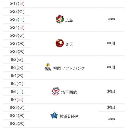
5/17(
日
)
5/22(金)
5/23(
土
)
里中
広島
5/24(
日
)
5/26(火)
5/27(水)
中川
楽天
5/28(木)
6/2(火)
6/3(水)
中川
福岡ソフトバンク
6/4(木)
6/5(金)
6/6(
土
)
村田
埼玉西武
6/7(
日
)
6/23(火)
村田
6/24(水)
横浜DeNA
里中
6/25(木)