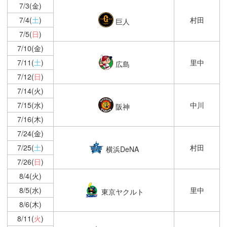
7/3(金)
7/4(
土
)
村田
巨人
7/5(
日
)
7/10(金)
7/11(
土
)
里中
広島
7/12(
日
)
7/14(火)
7/15(水)
中川
阪神
7/16(木)
7/24(金)
7/25(
土
)
村田
横浜DeNA
7/26(
日
)
8/4(火)
8/5(水)
里中
東京ヤクルト
8/6(木)
8/11(
火
)