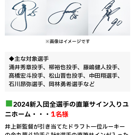
※画像はイメージです
◆主な対象選手
涌井秀章投手、
柳裕也投手、
藤嶋健人投手、
髙橋宏斗投手、
松山晋也投手、
中田翔選手、
石川昂弥選手、
岡林勇希選手など
2024新入団全選手の直筆サイン入りユ
1
ニホーム・・・
名様
井上新監督が引き当てたドラフト一位ルーキー