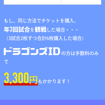
もし、同じ方法でチケットを購入、
3
年
回試合
観戦
を
した場合・・・
（3試合2枚ずつ合計6枚購入した場合）
の方は手数料のみ
で
3,300
円
もかかります！