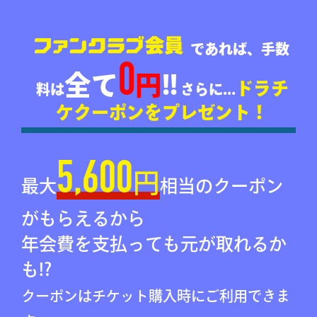
であれば、手数
0
全て
円
!!
ドラチ
料は
さらに...
ケクーポンをプレゼント！
5,600
円
最大
相当のクーポン
がもらえるから
年会費を支払っても元が取れるか
も!?
クーポンはチケット購入時にご利用できま