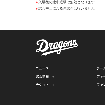
入場後の途中退場は無効となります
試合中止による再試合は行いません
ニュース
チー
試合情報
ファ
チケット
ファ