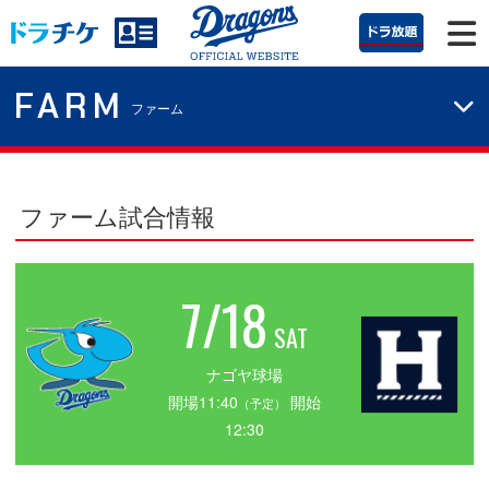
FARM
ファーム
ファーム試合情報
7/18
SAT
ナゴヤ球場
開場11:40
開始
（予定）
12:30