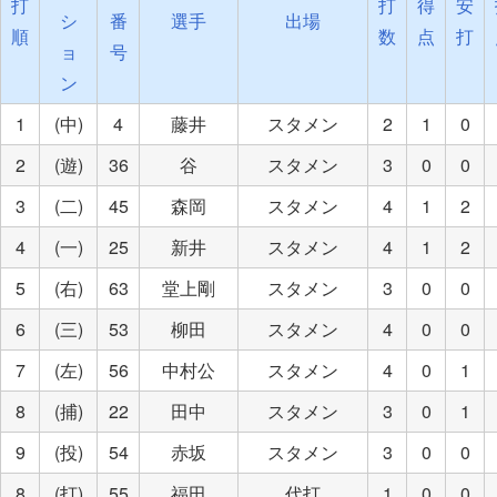
打
打
得
安
シ
番
選手
出場
順
数
点
打
ョ
号
ン
1
(中)
4
藤井
スタメン
2
1
0
2
(遊)
36
谷
スタメン
3
0
0
3
(二)
45
森岡
スタメン
4
1
2
4
(一)
25
新井
スタメン
4
1
2
5
(右)
63
堂上剛
スタメン
3
0
0
6
(三)
53
柳田
スタメン
4
0
0
7
(左)
56
中村公
スタメン
4
0
1
8
(捕)
22
田中
スタメン
3
0
1
9
(投)
54
赤坂
スタメン
3
0
0
8
(打)
55
福田
代打
1
0
0