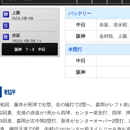
上園
バッテリー
9試合 2勝 4敗
中日
赤坂、清水昭
赤坂
阪神
金村暁、上園
18試合 4勝 5敗 1Ｓ
本塁打
阪神 ７ - ３ 中日
中日
阪神
戦評
初回、藤井が死球で出塁。谷の犠打で2塁へ、森岡がレフト前
2回裏、先発の赤坂が1死から四球、センター前安打、四球、
3回表、森岡が左中間2塁打、新井がセンターオーバー2塁打、連
進。柳田凡退で2死。中村(公)がセンター前タイムリーを放ち