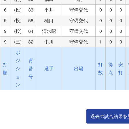
6
(投)
33
平井
守備交代
0
0
0
9
(投)
58
樋口
守備交代
0
0
0
9
(投)
64
清水昭
守備交代
0
0
0
9
(三)
32
中川
守備交代
1
0
0
ポ
ジ
背
打
打
得
安
シ
番
選手
出場
順
数
点
打
ョ
号
ン
過去の試合結果を