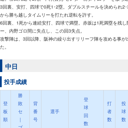
3回裏、安打、四球で0死1･2塁。ダブルスチールを決められ2
から勝ち越しタイムリーを打たれ逆転を許す。
6回裏、1死から連続安打、四球で満塁。赤坂は1死満塁を残し
ー、内野ゴロ間に失点し、この回3失点。
攻撃陣は、3回以降、阪神の繰り出すリリーフ陣を攻める事が
た。
中日
投手成績
勝
登
登
敗
背
打
投
球
板
セ
番
選手
者
球
回
順
｜
号
数
数
数
ブ