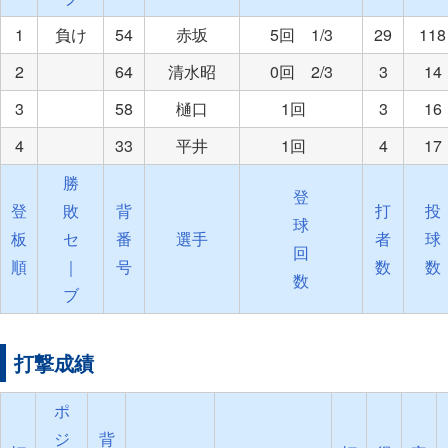
1
負け
54
赤坂
5回 1/3
29
118
2
64
清水昭
0回 2/3
3
14
3
58
樋口
1回
3
16
4
33
平井
1回
4
17
勝
登
登
敗
背
打
投
球
板
セ
番
選手
者
球
回
順
｜
号
数
数
数
ブ
打撃成績
ポ
ジ
背