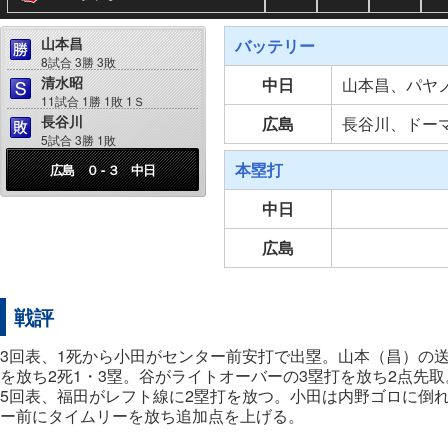
山本昌
バッテリー
8試合 3勝 3敗
清水昭
中日
山本昌、パヤ
11試合 1勝 1敗 1Ｓ
長谷川
広島
長谷川、ドー
5試合 3勝 1敗
本塁打
広島 ０ - ３ 中日
中日
広島
戦評
3回表、1死から小田がセンター前安打で出塁。山本（昌）の
を放ち2死1・3塁。谷がライトオーバーの3塁打を放ち2点先取
5回表、福田がレフト線に2塁打を放つ。小田は内野ゴロに倒
ー前にタイムリーを放ち追加点を上げる。