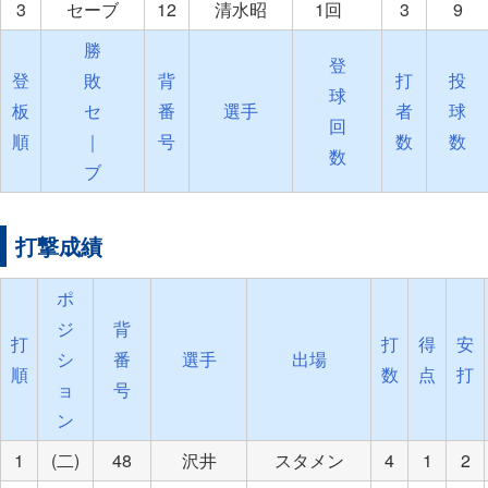
3
セーブ
12
清水昭
1回
3
9
勝
登
登
敗
背
打
投
球
板
セ
番
選手
者
球
回
順
｜
号
数
数
数
ブ
打撃成績
ポ
ジ
背
打
打
得
安
シ
番
選手
出場
順
数
点
打
ョ
号
ン
1
(二)
48
沢井
スタメン
4
1
2