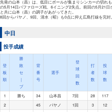
先発の山本（昌）は、低目にボールが集まりシンカーの切れも
の5月14日バファローズ戦、6イニング2失点。前回の5月21
と共に山本（昌）の調子があがってきた。
8回からパヤノ、9回、清水（昭）も0点に抑え広島打線を完封
中日
投手成績
勝
登
登
敗
背
打
投
球
板
セ
番
選手
者
球
回
順
｜
号
数
数
数
ブ
1
勝ち
34
山本昌
7回
28
117
2
45
パヤノ
1回
3
12