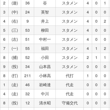
2
(遊)
36
谷
スタメン
4
0
1
3
(中)
24
英智
スタメン
4
0
0
4
(右)
9
井上
スタメン
4
0
2
5
(三)
53
柳田
スタメン
4
0
0
6
(左)
51
中村一
スタメン
4
0
0
7
(一)
55
福田
スタメン
4
1
2
8
(捕)
52
小田
スタメン
2
1
1
9
(投)
34
山本昌
スタメン
0
0
0
8
(打)
211
小林高
代打
1
0
0
1
(走)
46
岩崎達
代走
0
0
0
4
(走)
32
中川
代走
0
0
0
8
(投)
12
清水昭
守備交代
0
0
0