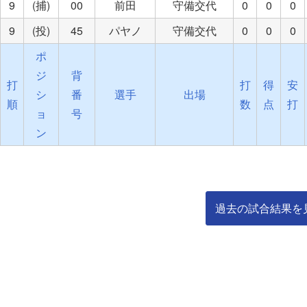
9
(捕)
00
前田
守備交代
0
0
0
9
(投)
45
パヤノ
守備交代
0
0
0
ポ
ジ
背
打
打
得
安
シ
番
選手
出場
順
数
点
打
ョ
号
ン
過去の試合結果を