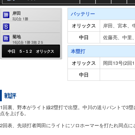
岸田
バッテリー
3試合 1勝
オリックス
岸田、宮本、
菊地
中日
佐藤亮、中里
16試合 1勝 3敗 2Ｓ
本塁打
中日 ５ - １２ オリックス
オリックス
岡田13号(2回
中日
戦評
1回裏、野本がライト線2塁打で出塁。中川の送りバントで3塁
点を上げる。
2回表、先頭打者岡田にライトにソロホーマーを打たれ同点に