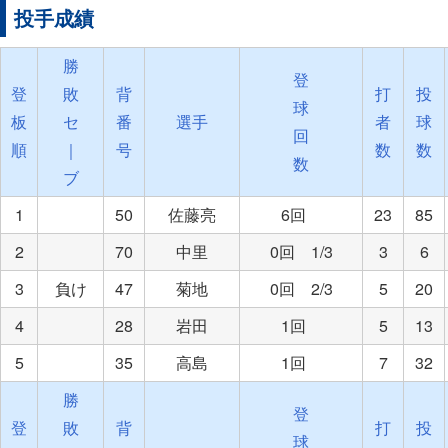
投手成績
勝
登
登
敗
背
打
投
球
板
セ
番
選手
者
球
回
順
｜
号
数
数
数
ブ
1
50
佐藤亮
6回
23
85
2
70
中里
0回 1/3
3
6
3
負け
47
菊地
0回 2/3
5
20
4
28
岩田
1回
5
13
5
35
高島
1回
7
32
勝
登
登
敗
背
打
投
球