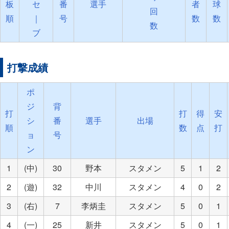
板
セ
番
選手
者
球
回
順
｜
号
数
数
数
ブ
打撃成績
ポ
ジ
背
打
打
得
安
シ
番
選手
出場
順
数
点
打
ョ
号
ン
1
(中)
30
野本
スタメン
5
1
2
2
(遊)
32
中川
スタメン
4
0
2
3
(右)
7
李炳圭
スタメン
5
0
1
4
(一)
25
新井
スタメン
5
0
1