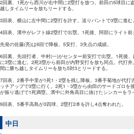
2回裏、1死から西川が右中間に2塁打を放つ。前田の5球目に
越しタイムリーを放ちリードする。
3回表、横山に左中間に2塁打を許す。送りバントで3塁に進む
4回表、濱中がレフト線2塁打で出塁。1死後、阿部にライト
先発の佐藤(亮)は6回で降板。5安打、3失点の成績。
6回裏、先頭打者、中村(一)がセンター前安打で出塁。1死後
に3塁に進む。2死3塁から前田が内野安打を放ち同点。代打井
間に勝ち越しタイムリーを放ち5対3とリードする。
7回表、2番手中里が1死1・2塁を残し降板。3番手菊地が代
ッチアップで3塁に行く。2死1・3塁から由田のサードゴロを
が振り逃げで1死満塁。濱中に外角高目に抜けたシンカーをラ
9回表、5番手高島が3四球、2塁打2本を許し4点奪われた。
中日