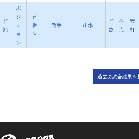
ポ
ジ
背
打
打
得
安
シ
番
選手
出場
順
数
点
打
ョ
号
ン
過去の試合結果を