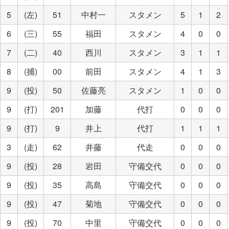
5
(左)
51
中村一
スタメン
5
1
2
6
(三)
55
福田
スタメン
4
0
0
7
(二)
40
西川
スタメン
3
1
1
8
(捕)
00
前田
スタメン
4
1
3
9
(投)
50
佐藤亮
スタメン
1
0
0
9
(打)
201
加藤
代打
0
0
0
9
(打)
9
井上
代打
1
1
1
3
(走)
62
井藤
代走
0
0
0
9
(投)
28
岩田
守備交代
0
0
0
9
(投)
35
高島
守備交代
0
0
0
9
(投)
47
菊地
守備交代
0
0
0
9
(投)
70
中里
守備交代
0
0
0