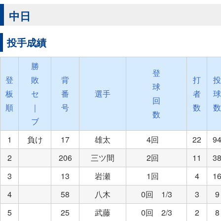
中日
投手成績
勝
登
登
敗
背
打
投
球
板
セ
番
選手
者
球
回
順
｜
号
数
数
数
ブ
1
負け
17
雄太
4回
22
9
2
206
三ツ間
2回
11
3
3
13
岩瀬
1回
4
1
4
58
八木
0回 1/3
3
9
5
25
武藤
0回 2/3
2
8