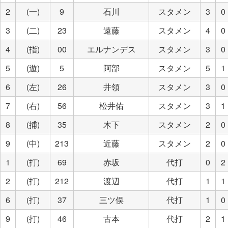
2
(一)
9
石川
スタメン
3
0
3
(二)
23
遠藤
スタメン
4
0
4
(指)
00
エルナンデス
スタメン
3
0
5
(遊)
5
阿部
スタメン
5
1
6
(左)
26
井領
スタメン
3
0
7
(右)
56
松井佑
スタメン
3
1
8
(捕)
35
木下
スタメン
2
0
9
(中)
213
近藤
スタメン
2
0
1
(打)
69
赤坂
代打
0
2
2
(打)
212
渡辺
代打
1
1
6
(打)
37
三ツ俣
代打
1
0
9
(打)
46
古本
代打
2
1