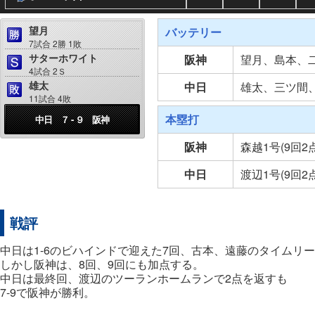
望月
バッテリー
7試合 2勝 1敗
サターホワイト
阪神
望月、島本、
4試合 2Ｓ
雄太
中日
雄太、三ツ間
11試合 4敗
本塁打
中日 ７ - ９ 阪神
阪神
森越1号(9回2
中日
渡辺1号(9回2
戦評
中日は1-6のビハインドで迎えた7回、古本、遠藤のタイムリ
しかし阪神は、8回、9回にも加点する。
中日は最終回、渡辺のツーランホームランで2点を返すも
7-9で阪神が勝利。