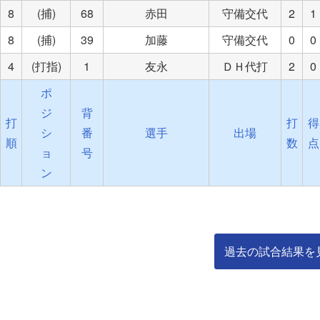
8
(捕)
68
赤田
守備交代
2
1
8
(捕)
39
加藤
守備交代
0
0
4
(打指)
1
友永
ＤＨ代打
2
0
ポ
ジ
背
打
打
得
シ
番
選手
出場
順
数
点
ョ
号
ン
過去の試合結果を