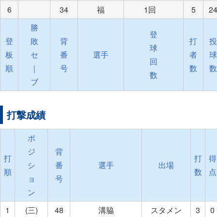
6
34
福
1回
5
2
勝
登
登
敗
背
打
投
球
板
セ
番
選手
者
球
回
順
｜
号
数
数
数
ブ
打撃成績
ポ
ジ
背
打
打
得
シ
番
選手
出場
順
数
点
ョ
号
ン
1
(三)
48
溝脇
スタメン
3
0