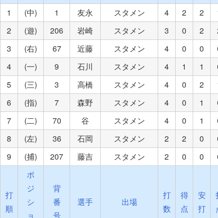
1
(中)
1
友永
スタメン
4
2
2
2
(遊)
206
岩崎
スタメン
3
0
2
3
(右)
67
近藤
スタメン
4
0
0
4
(一)
9
石川
スタメン
4
1
1
5
(三)
3
高橋
スタメン
4
0
2
6
(指)
7
森野
スタメン
4
0
1
7
(二)
70
谷
スタメン
4
0
1
8
(左)
36
石岡
スタメン
2
2
0
9
(捕)
207
藤吉
スタメン
2
0
0
ポ
ジ
背
打
打
得
安
シ
番
選手
出場
順
数
点
打
ョ
号