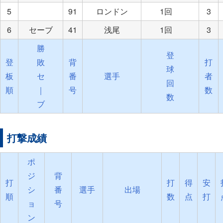
5
91
ロンドン
1回
3
6
セーブ
41
浅尾
1回
3
勝
登
登
敗
背
打
球
板
セ
番
選手
者
回
順
｜
号
数
数
ブ
打撃成績
ポ
ジ
背
打
打
得
安
シ
番
選手
出場
順
数
点
打
ョ
号
ン