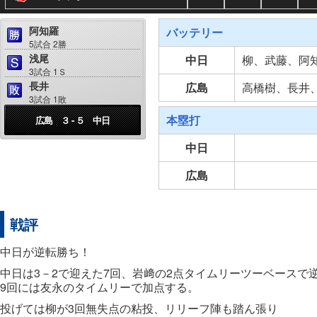
阿知羅
バッテリー
5試合 2勝
浅尾
中日
柳、武藤、阿
3試合 1Ｓ
長井
広島
高橋樹、長井
3試合 1敗
本塁打
広島 ３ - ５ 中日
中日
広島
戦評
中日が逆転勝ち！
中日は3－2で迎えた7回、岩﨑の2点タイムリーツーベースで
9回には友永のタイムリーで加点する。
投げては柳が3回無失点の粘投、リリーフ陣も踏ん張り