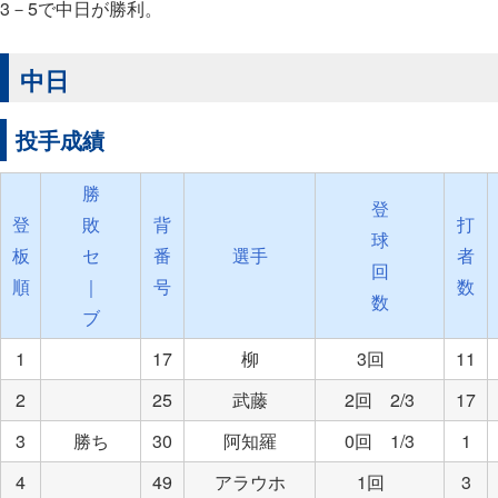
3－5で中日が勝利。
中日
投手成績
勝
登
登
敗
背
打
球
板
セ
番
選手
者
回
順
｜
号
数
数
ブ
1
17
柳
3回
11
2
25
武藤
2回 2/3
17
3
勝ち
30
阿知羅
0回 1/3
1
4
49
アラウホ
1回
3