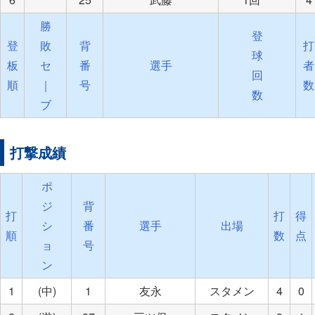
勝
登
登
敗
背
打
球
板
セ
番
選手
者
回
順
｜
号
数
数
ブ
打撃成績
ポ
ジ
背
打
打
得
シ
番
選手
出場
順
数
点
ョ
号
ン
1
(中)
1
友永
スタメン
4
0