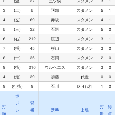
2
(遊)
37
三ツ俣
スタメン
3
1
3
(二)
5
阿部
スタメン
5
1
4
(左)
69
赤坂
スタメン
4
1
5
(三)
32
石垣
スタメン
5
0
6
(右)
212
渡辺
スタメン
3
1
7
(捕)
45
杉山
スタメン
3
0
8
(一)
36
石岡
スタメン
2
0
9
(指)
210
ウルヘエス
スタメン
3
0
4
(走)
39
加藤
代走
0
0
9
(打指)
9
石川
ＤＨ代打
1
0
ポ
ジ
背
打
打
得
シ
番
選手
出場
順
数
点