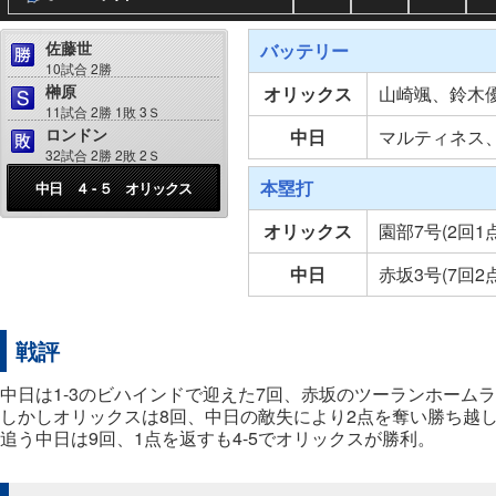
佐藤世
バッテリー
10試合 2勝
榊原
オリックス
山崎颯、鈴木
11試合 2勝 1敗 3Ｓ
ロンドン
中日
マルティネス
32試合 2勝 2敗 2Ｓ
本塁打
中日 ４ - ５ オリックス
オリックス
園部7号(2回
中日
赤坂3号(7回2
戦評
中日は1-3のビハインドで迎えた7回、赤坂のツーランホーム
しかしオリックスは8回、中日の敵失により2点を奪い勝ち越
追う中日は9回、1点を返すも4-5でオリックスが勝利。