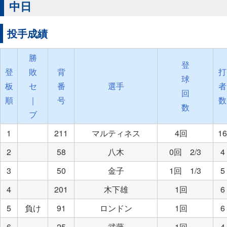
中日
投手成績
勝
登
登
敗
背
打
球
板
セ
番
選手
者
回
順
｜
号
数
数
ブ
1
211
マルティネス
4回
16
2
58
八木
0回 2/3
4
3
50
金子
1回 1/3
5
4
201
木下雄
1回
6
5
負け
91
ロンドン
1回
6
6
25
武藤
1回
4