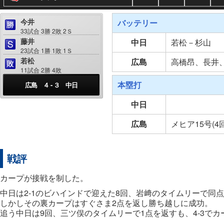
今井
バッテリー
33試合 3勝 2敗 2Ｓ
藤井
中日
若松－杉山
23試合 1勝 1敗 1Ｓ
若松
広島
高橋昂、長井
11試合 2勝 4敗
本塁打
広島 ４ - ３ 中日
中日
広島
メヒア15号(4
戦評
カープが接戦を制した。
中日は2-1のビハインドで迎えた8回、岩﨑のタイムリーで同
しかしその裏カープはすぐさま2点を返し勝ち越しに成功。
追う中日は9回、三ツ俣のタイムリーで1点を返すも、4-3でカ