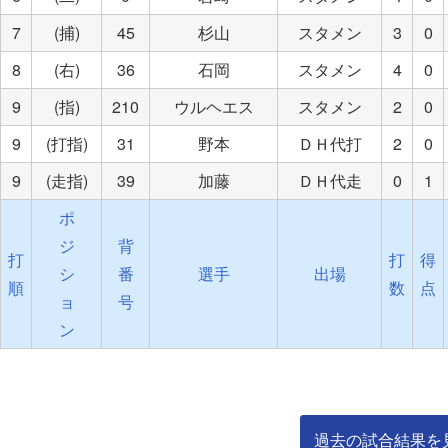
7
(捕)
45
杉山
スタメン
3
0
8
(右)
36
石岡
スタメン
4
0
9
(指)
210
ウルヘエス
スタメン
2
0
9
(打指)
31
野本
ＤＨ代打
2
0
9
(走指)
39
加藤
ＤＨ代走
0
1
ポ
ジ
背
打
打
得
シ
番
選手
出場
順
数
点
ョ
号
ン
過去の試合結果を