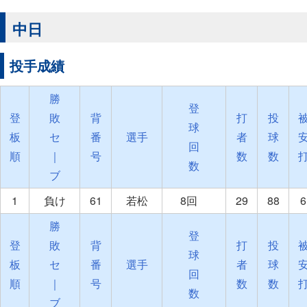
中日
投手成績
勝
登
登
敗
背
打
投
球
板
セ
番
選手
者
球
回
順
｜
号
数
数
数
ブ
1
負け
61
若松
8回
29
88
6
勝
登
登
敗
背
打
投
球
板
セ
番
選手
者
球
回
順
｜
号
数
数
数
ブ