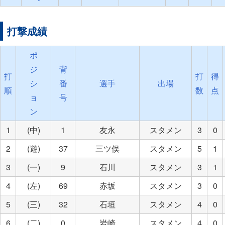
打撃成績
ポ
ジ
背
打
打
得
シ
番
選手
出場
順
数
点
ョ
号
ン
1
(中)
1
友永
スタメン
3
0
2
(遊)
37
三ツ俣
スタメン
5
1
3
(一)
9
石川
スタメン
3
1
4
(左)
69
赤坂
スタメン
3
0
5
(三)
32
石垣
スタメン
4
0
6
(二)
0
岩崎
スタメン
4
0