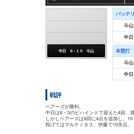
バッテ
斗山
中日
本塁打
中日 ６ - １０ 斗山
斗山
中日
戦評
ベアーズが勝利。
中日は6－3のビハインドで迎えた4回、
しかしベアーズは9回に4点を追加し、1
投げてはマルティネス、伊藤で10失点。