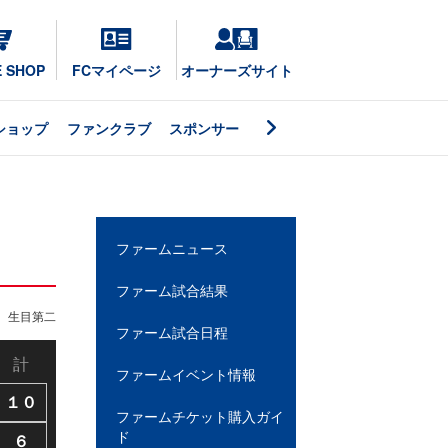
E SHOP
FCマイページ
オーナーズサイト
ショップ
ファンクラブ
スポンサー
ファームニュース
ファーム試合結果
生目第二
ファーム試合日程
計
ファームイベント情報
１０
ファームチケット購入ガイ
ド
６