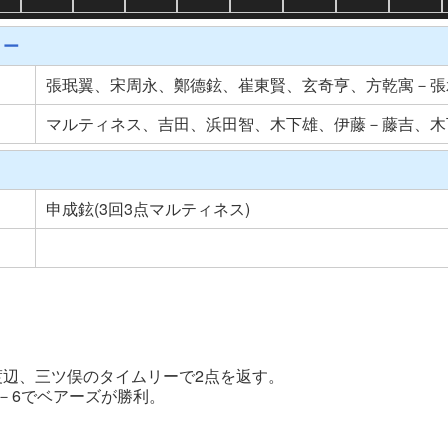
リー
張珉翼、宋周永、鄭德鉉、崔東賢、玄奇亨、方乾寓－張
マルティネス、吉田、浜田智、木下雄、伊藤－藤吉、木
申成鉉(3回3点マルティネス)
渡辺、三ツ俣のタイムリーで2点を返す。
0－6でベアーズが勝利。