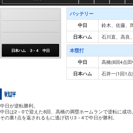
バッテリー
中日
鈴木、佐藤、
日本ハム
石川直、高良
本塁打
日本ハム ３ - ４ 中日
中日
高橋(8回4点田
日本ハム
石井一(1回1点
戦評
中日が逆転勝利。
中日は2－0で迎えた8回、高橋の満塁ホームランで逆転に成功
その裏1点を返されるもに逃げ切り3－4で中日が勝利。