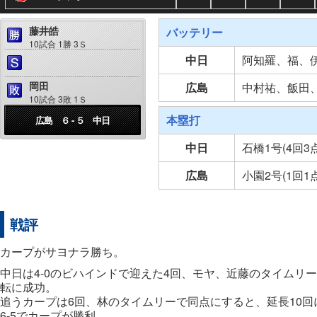
藤井皓
バッテリー
10試合 1勝 3Ｓ
中日
阿知羅、福、
岡田
広島
中村祐、飯田
10試合 3敗 1Ｓ
本塁打
広島 ６ - ５ 中日
中日
石橋1号(4回3
広島
小園2号(1回1
戦評
カープがサヨナラ勝ち。
中日は4-0のビハインドで迎えた4回、モヤ、近藤のタイムリ
転に成功。
追うカープは6回、林のタイムリーで同点にすると、延長10
6-5でカープが勝利。