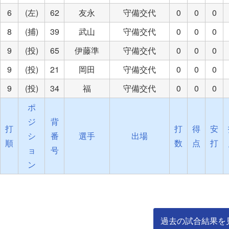
6
(左)
62
友永
守備交代
0
0
0
8
(捕)
39
武山
守備交代
0
0
0
9
(投)
65
伊藤準
守備交代
0
0
0
9
(投)
21
岡田
守備交代
0
0
0
9
(投)
34
福
守備交代
0
0
0
ポ
ジ
背
打
打
得
安
シ
番
選手
出場
順
数
点
打
ョ
号
ン
過去の試合結果を