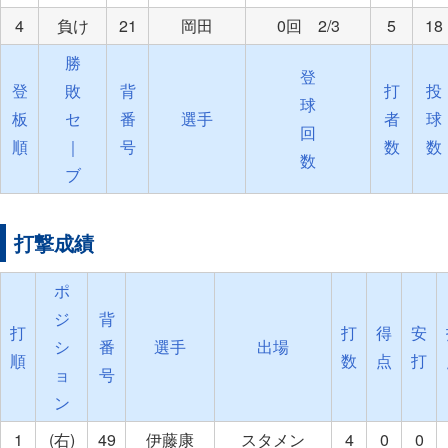
4
負け
21
岡田
0回 2/3
5
18
勝
登
登
敗
背
打
投
球
板
セ
番
選手
者
球
回
順
｜
号
数
数
数
ブ
打撃成績
ポ
ジ
背
打
打
得
安
シ
番
選手
出場
順
数
点
打
ョ
号
ン
1
(右)
49
伊藤康
スタメン
4
0
0