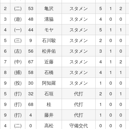
2
(二)
53
亀沢
スタメン
5
1
2
3
(遊)
48
溝脇
スタメン
4
0
0
4
(一)
44
モヤ
スタメン
5
1
1
5
(三)
9
石川駿
スタメン
2
0
0
6
(左)
56
松井佑
スタメン
3
1
0
7
(中)
67
近藤
スタメン
4
1
2
8
(捕)
58
石橋
スタメン
4
1
1
9
(投)
30
阿知羅
スタメン
1
0
0
5
(打)
32
石垣
代打
2
0
1
9
(打)
68
桂
代打
1
0
0
9
(打)
4
藤井
代打
1
0
0
4
(二)
0
高松
守備交代
0
0
0