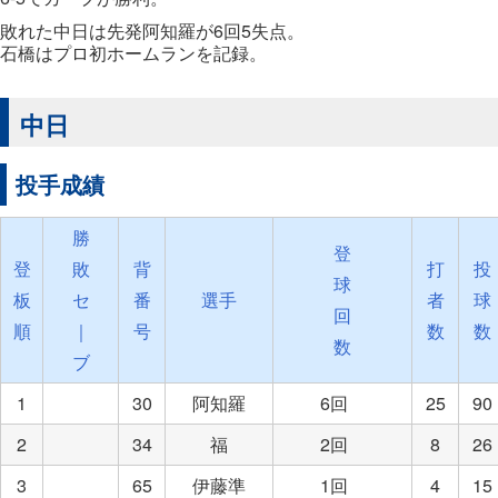
敗れた中日は先発阿知羅が6回5失点。
石橋はプロ初ホームランを記録。
中日
投手成績
勝
登
登
敗
背
打
投
球
板
セ
番
選手
者
球
回
順
｜
号
数
数
数
ブ
1
30
阿知羅
6回
25
90
2
34
福
2回
8
26
3
65
伊藤準
1回
4
15