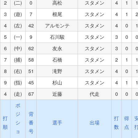
2
(二)
0
高松
スタメン
4
1
3
(遊)
7
根尾
スタメン
4
1
4
(左)
42
アルモンテ
スタメン
4
0
5
(一)
9
石川駿
スタメン
3
0
6
(中)
62
友永
スタメン
3
0
7
(捕)
58
石橋
スタメン
2
1
8
(右)
51
滝野
スタメン
4
0
9
(指)
45
杉山
スタメン
4
1
4
(走)
67
近藤
代走
0
0
ポ
ジ
背
打
打
得
シ
番
選手
出場
順
数
点
ョ
号