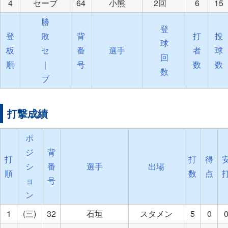
4
セーブ
64
小熊
2回
6
15
勝
登
登
敗
背
打
投
球
板
セ
番
選手
者
球
回
順
｜
号
数
数
数
ブ
打撃成績
ポ
ジ
背
打
打
得
シ
番
選手
出場
順
数
点
ョ
号
ン
1
(三)
32
石垣
スタメン
5
0