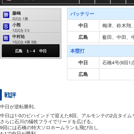
藤嶋
バッテリー
3試合 1勝
小熊
中日
梅津、鈴木翔
12試合 3Ｓ
中村祐
広島
薮田、中田、
15試合 4勝 3敗
本塁打
広島 １ - ４ 中日
中日
石橋4号(9回1
広島
戦評
中日が逆転勝利。
中日は1-0のビハインドで迎えた8回、アルモンテの2点タイ
さらに石川の犠牲フライでリードを広げる。
9回には石橋の特大ソロホームランも飛び出し
4-1で中日が勝利。