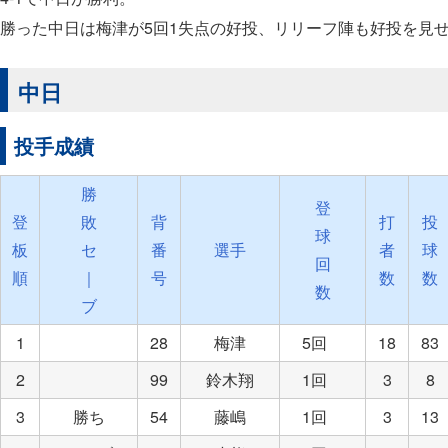
勝った中日は梅津が5回1失点の好投、リリーフ陣も好投を見
中日
投手成績
勝
登
登
敗
背
打
投
球
板
セ
番
選手
者
球
回
順
｜
号
数
数
数
ブ
1
28
梅津
5回
18
83
2
99
鈴木翔
1回
3
8
3
勝ち
54
藤嶋
1回
3
13