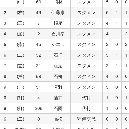
1
(中)
60
岡林
スタメン
5
0
0
2
(右)
49
伊藤康
スタメン
5
1
1
3
(三)
7
根尾
スタメン
4
1
1
4
(遊)
2
石川昂
スタメン
4
1
2
5
(指)
45
シエラ
スタメン
2
0
2
6
(二)
32
石垣
スタメン
3
1
1
7
(左)
31
渡辺
スタメン
3
1
1
8
(捕)
58
石橋
スタメン
4
0
0
9
(一)
51
滝野
スタメン
3
0
0
6
(打)
4
藤井
代打
1
0
1
9
(打)
205
石岡
代打
1
0
0
6
(二)
0
高松
守備交代
0
0
0