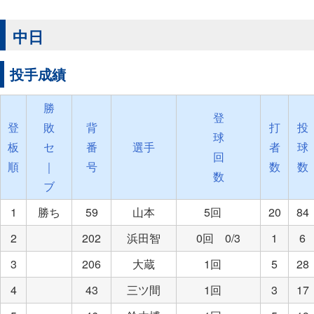
中日
投手成績
勝
登
登
敗
背
打
投
球
板
セ
番
選手
者
球
回
順
｜
号
数
数
数
ブ
1
勝ち
59
山本
5回
20
84
2
202
浜田智
0回 0/3
1
6
3
206
大蔵
1回
5
28
4
43
三ツ間
1回
3
17