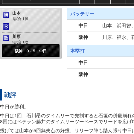
山本
バッテリー
1試合 1勝
中日
山本、浜田智
川原
阪神
川原、福永、
2試合 1敗
本塁打
阪神 ０ - ５ 中日
中日
阪神
戦評
中日が勝利。
中日は1回、石川昂のタイムリーで先制すると石垣の併殺崩れ
8回にはベテラン藤井のタイムリーツーベースでリードを広げ0
投げては山本が5回無失点の好投、リリーフ陣も踏ん張り中日