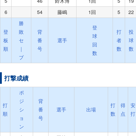
5
46
鈴木博
1回
5
19
6
54
藤嶋
1回
5
22
勝
登
登
敗
背
打
投
球
板
セ
番
選手
者
球
回
順
｜
号
数
数
数
ブ
打撃成績
ポ
ジ
背
打
打
得
安
シ
番
選手
出場
順
数
点
打
ョ
号
ン