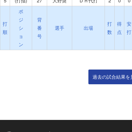
5
(打指)
27
大野奨
ＤＨ代打
2
0
0
ポ
ジ
背
打
打
得
安
シ
番
選手
出場
順
数
点
打
ョ
号
ン
過去の試合結果を