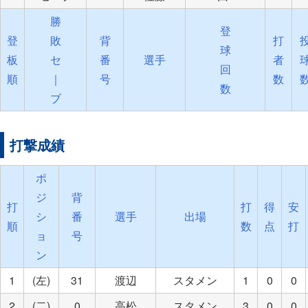
勝
登
登
敗
背
打
球
板
セ
番
選手
者
回
順
｜
号
数
数
ブ
打撃成績
ポ
ジ
背
打
打
得
安
シ
番
選手
出場
順
数
点
打
ョ
号
ン
1
(左)
31
渡辺
スタメン
1
0
0
2
(二)
0
高松
スタメン
3
0
0