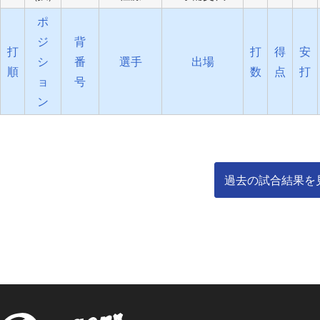
ポ
ジ
背
打
打
得
安
シ
番
選手
出場
順
数
点
打
ョ
号
ン
過去の試合結果を