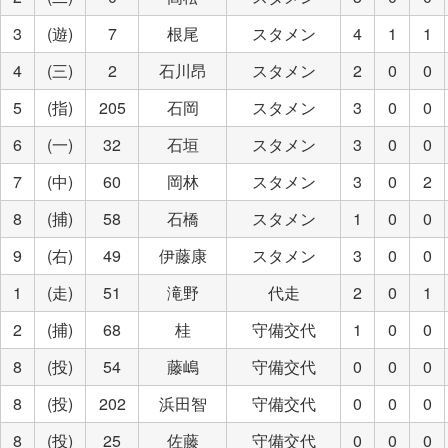
3
(遊)
7
根尾
スタメン
4
1
1
4
(三)
2
石川昂
スタメン
2
0
0
5
(指)
205
石岡
スタメン
3
0
0
6
(一)
32
石垣
スタメン
3
0
0
7
(中)
60
岡林
スタメン
3
0
2
8
(捕)
58
石橋
スタメン
1
0
0
9
(右)
49
伊藤康
スタメン
3
0
0
1
(走)
51
滝野
代走
2
0
1
2
(捕)
68
桂
守備交代
1
0
0
8
(投)
54
藤嶋
守備交代
0
0
0
8
(投)
202
浜田智
守備交代
0
0
0
8
(投)
25
佐藤
守備交代
0
0
0