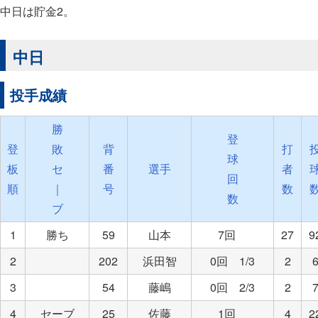
中日は貯金2。
中日
投手成績
勝
登
登
敗
背
打
球
板
セ
番
選手
者
回
順
｜
号
数
数
ブ
1
勝ち
59
山本
7回
27
9
2
202
浜田智
0回 1/3
2
3
54
藤嶋
0回 2/3
2
4
セーブ
25
佐藤
1回
4
2