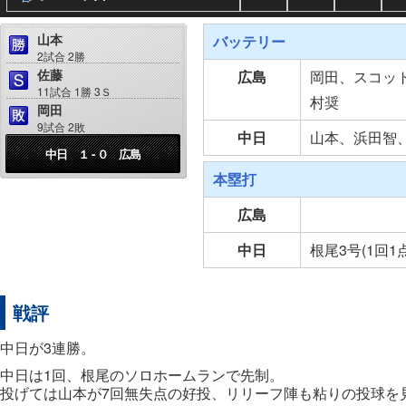
山本
バッテリー
2試合 2勝
佐藤
広島
岡田、スコッ
11試合 1勝 3Ｓ
村奨
岡田
9試合 2敗
中日
山本、浜田智
中日 １ - ０ 広島
本塁打
広島
中日
根尾3号(1回1
戦評
中日が3連勝。
中日は1回、根尾のソロホームランで先制。
投げては山本が7回無失点の好投、リリーフ陣も粘りの投球を見