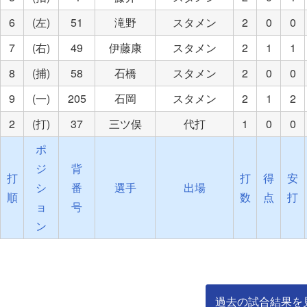
6
(左)
51
滝野
スタメン
2
0
0
7
(右)
49
伊藤康
スタメン
2
1
1
8
(捕)
58
石橋
スタメン
2
0
0
9
(一)
205
石岡
スタメン
2
1
2
2
(打)
37
三ツ俣
代打
1
0
0
ポ
ジ
背
打
打
得
安
シ
番
選手
出場
順
数
点
打
ョ
号
ン
過去の試合結果を