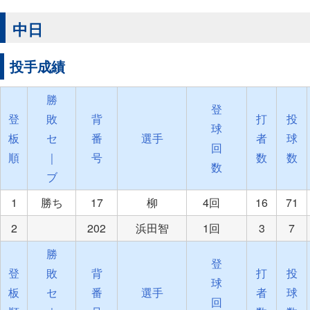
中日
投手成績
勝
登
登
敗
背
打
投
球
板
セ
番
選手
者
球
回
順
｜
号
数
数
数
ブ
1
勝ち
17
柳
4回
16
71
2
202
浜田智
1回
3
7
勝
登
登
敗
背
打
投
球
板
セ
番
選手
者
球
回