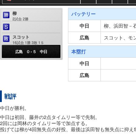
柳
バッテリー
2試合 2勝
中日
柳、浜田智－
スコット
広島
スコット、モ
16試合 1勝 3敗 1Ｓ
本塁打
広島 ０ - ５ 中日
中日
広島
戦評
中日が勝利。
中日は初回、藤井の2点タイムリー等で先制。
2回には岡林のタイムリー等で加点する。
投げては柳が4回無失点の好投、最後は浜田智も無失点に抑え5