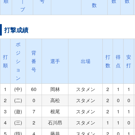
順
｜
号
数
数
数
ブ
打撃成績
ポ
ジ
背
打
打
得
安
シ
番
選手
出場
順
数
点
打
ョ
号
ン
1
(中)
60
岡林
スタメン
2
1
1
2
(二)
0
高松
スタメン
2
0
0
3
(遊)
7
根尾
スタメン
2
1
1
4
(三)
2
石川昂
スタメン
1
1
0
5
(指)
4
藤井
スタメン
2
0
1