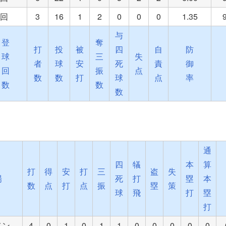
1回
3
16
1
2
0
0
0
1.35
与
登
奪
打
投
被
四
自
防
球
三
失
者
球
安
死
責
御
回
振
点
数
数
打
球
点
率
数
数
数
通
四
犠
本
算
打
得
安
打
三
盗
失
場
死
打
塁
本
数
点
打
点
振
塁
策
球
飛
打
塁
打
メン
4
0
1
0
1
1
0
0
0
0
0