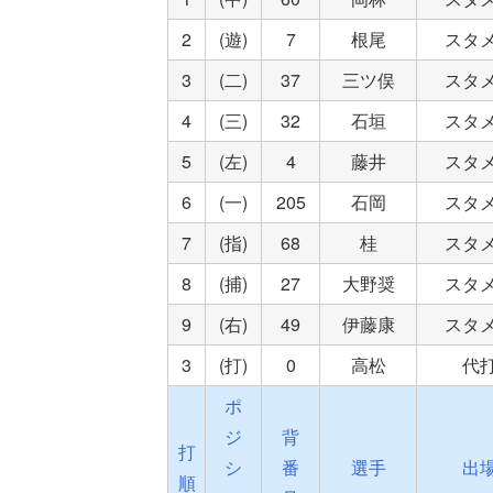
2
(遊)
7
根尾
スタ
3
(二)
37
三ツ俣
スタ
4
(三)
32
石垣
スタ
5
(左)
4
藤井
スタ
6
(一)
205
石岡
スタ
7
(指)
68
桂
スタ
8
(捕)
27
大野奨
スタ
9
(右)
49
伊藤康
スタ
3
(打)
0
高松
代
ポ
ジ
背
打
シ
番
選手
出
順