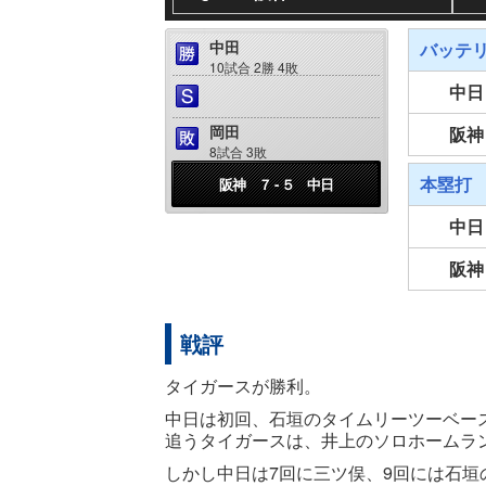
中田
バッテ
10試合 2勝 4敗
中日
岡田
阪神
8試合 3敗
本塁打
阪神 ７ - ５ 中日
中日
阪神
戦評
タイガースが勝利。
中日は初回、石垣のタイムリーツーベー
追うタイガースは、井上のソロホームラ
しかし中日は7回に三ツ俣、9回には石垣