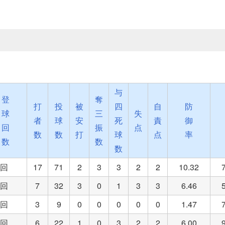
与
登
奪
打
投
被
四
自
防
球
三
失
者
球
安
死
責
御
回
振
点
数
数
打
球
点
率
数
数
数
4回
17
71
2
3
3
2
2
10.32
1回
7
32
3
0
1
3
3
6.46
1回
3
9
0
0
0
0
0
1.47
1回
6
22
1
0
3
2
2
6.00