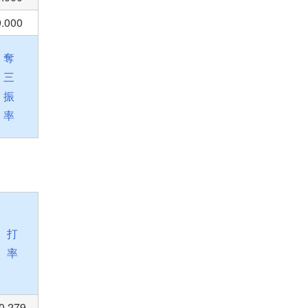
9.000
奪
三
振
率
打
率
0.279