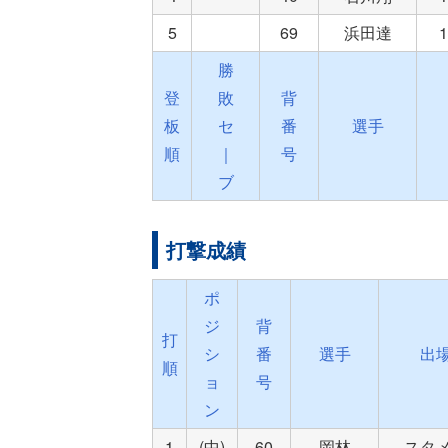
5
69
浜田達
勝
登
敗
背
板
セ
番
選手
順
｜
号
ブ
打撃成績
ポ
ジ
背
打
シ
番
選手
出
順
ョ
号
ン
1
(中)
60
岡林
スタ