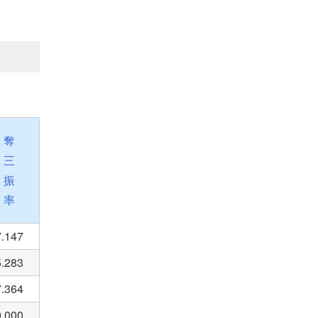
奪
三
振
率
7.147
5.283
7.364
9.000