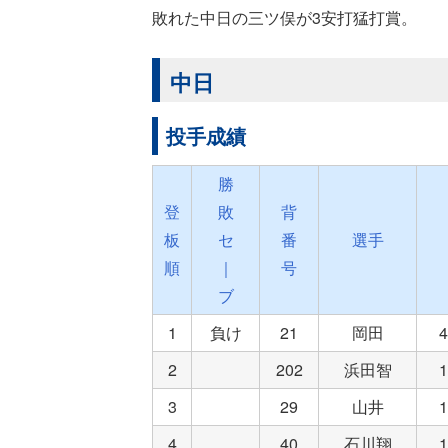
敗れた中日の三ツ俣が3安打猛打賞。
中日
投手成績
勝
登
敗
背
板
セ
番
選手
順
｜
号
ブ
1
負け
21
岡田
2
202
浜田智
3
29
山井
4
40
石川翔