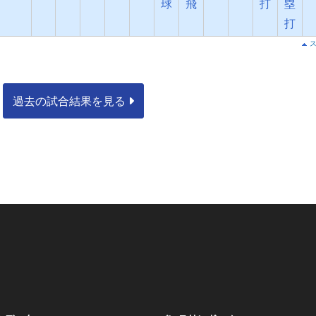
球
飛
打
塁
打
過去の試合結果を見る