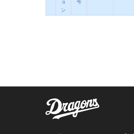
ョ
号
ン