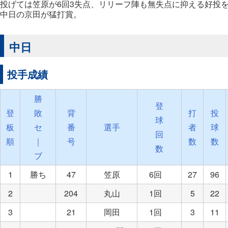
投げては笠原が6回3失点、リリーフ陣も無失点に抑える好投
中日の京田が猛打賞。
中日
投手成績
勝
登
登
敗
背
打
投
球
板
セ
番
選手
者
球
回
順
｜
号
数
数
数
ブ
1
勝ち
47
笠原
6回
27
96
2
204
丸山
1回
5
22
3
21
岡田
1回
3
11