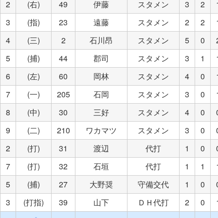
2
(右)
49
伊藤
スタメン
3
2
3
(指)
23
遠藤
スタメン
2
2
4
(三)
2
石川昂
スタメン
5
0
5
(捕)
44
郡司
スタメン
3
1
6
(左)
60
岡林
スタメン
4
0
7
(一)
205
石岡
スタメン
3
0
8
(中)
30
三好
スタメン
4
0
9
(二)
210
ワカマツ
スタメン
3
0
2
(打)
31
渡辺
代打
1
0
7
(打)
32
石垣
代打
1
1
5
(捕)
27
大野奨
守備交代
1
0
3
(打指)
39
山下
ＤＨ代打
2
0