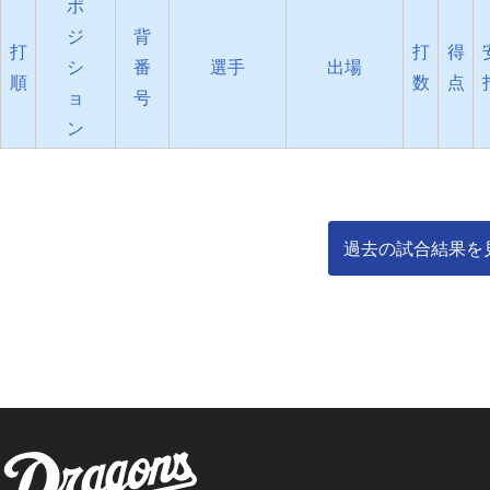
ポ
ジ
背
打
打
得
シ
番
選手
出場
順
数
点
ョ
号
ン
過去の試合結果を