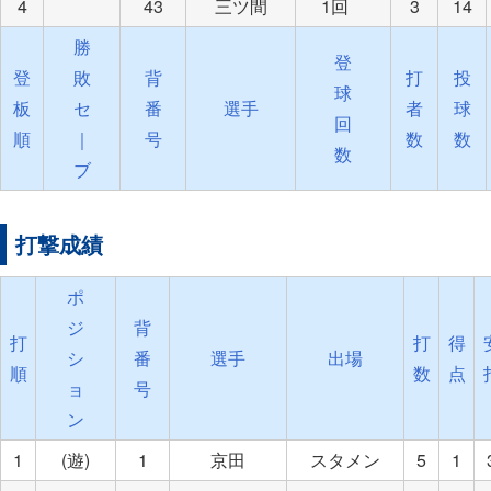
4
43
三ツ間
1回
3
14
勝
登
登
敗
背
打
投
球
板
セ
番
選手
者
球
回
順
｜
号
数
数
数
ブ
打撃成績
ポ
ジ
背
打
打
得
シ
番
選手
出場
順
数
点
ョ
号
ン
1
(遊)
1
京田
スタメン
5
1