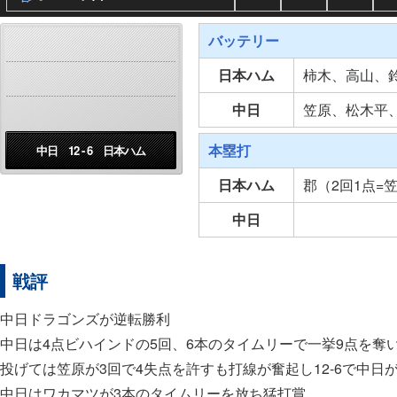
バッテリー
日本ハム
柿木、高山、
中日
笠原、松木平
本塁打
中日 12 - 6 日本ハム
日本ハム
郡（2回1点=
中日
戦評
中日ドラゴンズが逆転勝利
中日は4点ビハインドの5回、6本のタイムリーで一挙9点を奪
投げては笠原が3回で4失点を許すも打線が奮起し12-6で中日
中日はワカマツが3本のタイムリーを放ち猛打賞