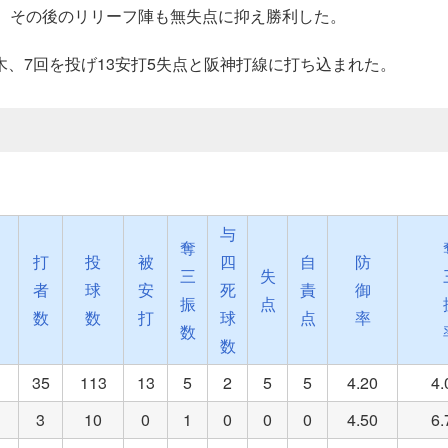
え、その後のリリーフ陣も無失点に抑え勝利した。
、7回を投げ13安打5失点と阪神打線に打ち込まれた。
与
奪
打
投
被
四
自
防
三
失
者
球
安
死
責
御
振
点
数
数
打
球
点
率
数
数
35
113
13
5
2
5
5
4.20
4.
3
10
0
1
0
0
0
4.50
6.