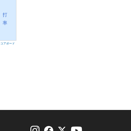
打
率
スコアボード