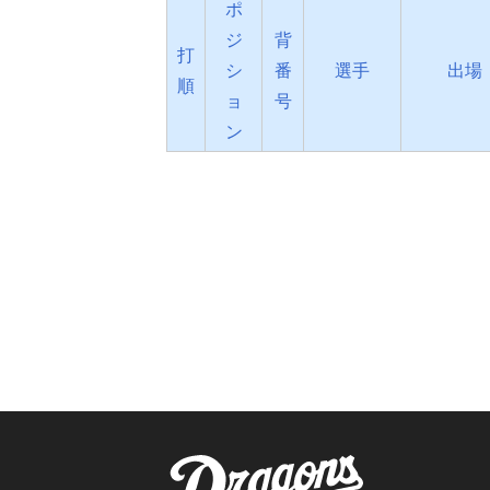
ポ
ジ
背
打
シ
番
選手
出場
順
ョ
号
ン