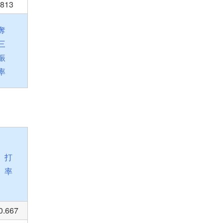
.813
奪
三
振
率
打
率
0.667