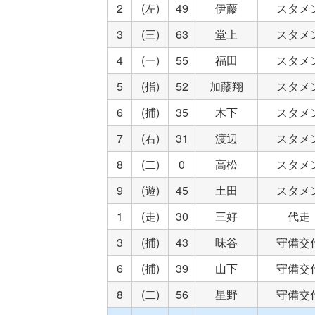
2
(左)
49
伊藤
スタメ
3
(三)
63
堂上
スタメ
4
(一)
55
福田
スタメ
5
(指)
52
加藤翔
スタメ
6
(捕)
35
木下
スタメ
7
(右)
31
渡辺
スタメ
8
(二)
0
高松
スタメ
9
(遊)
45
土田
スタメ
1
(走)
30
三好
代走
3
(捕)
43
味谷
守備交
6
(捕)
39
山下
守備交
8
(二)
56
星野
守備交