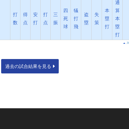
通
四
犠
本
算
打
得
安
打
三
盗
失
死
打
塁
本
数
点
打
点
振
塁
策
球
飛
打
塁
打
過去の試合結果を見る