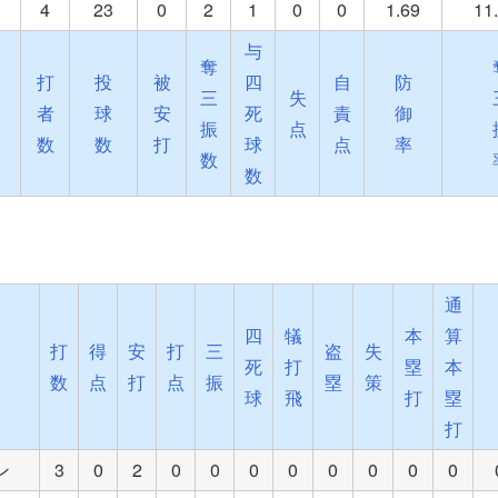
4
23
0
2
1
0
0
1.69
11
与
奪
打
投
被
四
自
防
三
失
者
球
安
死
責
御
振
点
数
数
打
球
点
率
数
数
通
四
犠
本
算
打
得
安
打
三
盗
失
死
打
塁
本
数
点
打
点
振
塁
策
球
飛
打
塁
打
ン
3
0
2
0
0
0
0
0
0
0
0