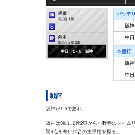
桐敷
バッテ
3試合 1勝
阪神
鈴木
中日
8試合 2勝 2敗
本塁打
中日 １ - ５ 阪神
阪神
中日
戦評
阪神が1-5で勝利。
阪神は3回に2死2塁から小野寺のタイム
挙4点を奪い試合の主導権を握る。