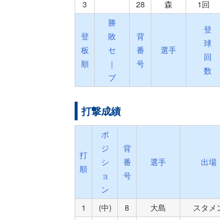
3
28
森
1回
勝
登
登
敗
背
球
板
セ
番
選手
回
順
｜
号
数
ブ
打撃成績
ポ
ジ
背
打
シ
番
選手
出場
順
ョ
号
ン
1
(中)
8
大島
スタメ