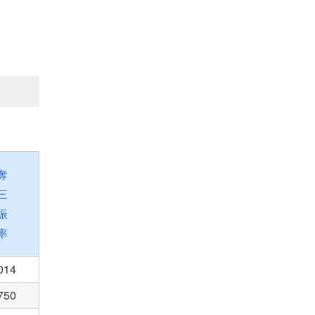
奪
三
振
率
014
750