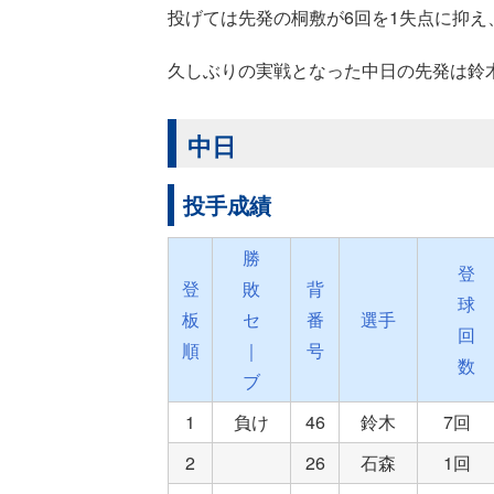
投げては先発の桐敷が6回を1失点に抑
久しぶりの実戦となった中日の先発は鈴木
中日
投手成績
勝
登
登
敗
背
球
板
セ
番
選手
回
順
｜
号
数
ブ
1
負け
46
鈴木
7回
2
26
石森
1回