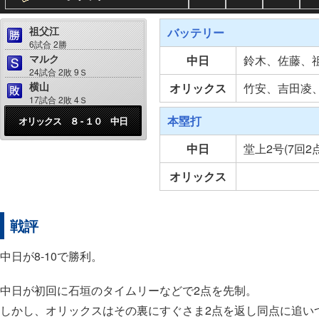
祖父江
バッテリー
6試合 2勝
マルク
中日
鈴木、佐藤、
24試合 2敗 9Ｓ
横山
オリックス
竹安、吉田凌
17試合 2敗 4Ｓ
本塁打
オリックス ８ - １０ 中日
中日
堂上2号(7回2
オリックス
戦評
中日が8-10で勝利。
中日が初回に石垣のタイムリーなどで2点を先制。
しかし、オリックスはその裏にすぐさま2点を返し同点に追い