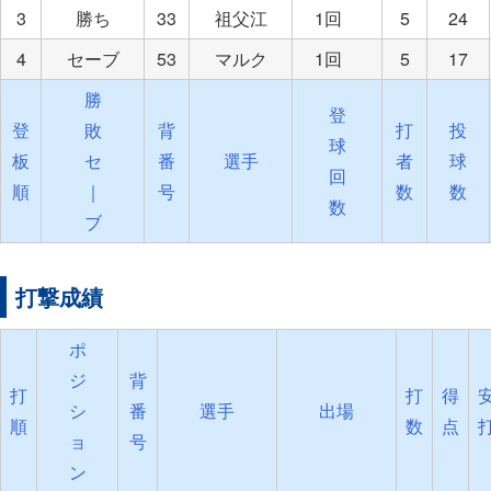
3
勝ち
33
祖父江
1回
5
24
4
セーブ
53
マルク
1回
5
17
勝
登
登
敗
背
打
投
球
板
セ
番
選手
者
球
回
順
｜
号
数
数
数
ブ
打撃成績
ポ
ジ
背
打
打
得
シ
番
選手
出場
順
数
点
ョ
号
ン