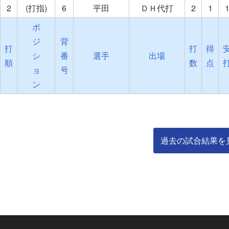
2
(打指)
6
平田
ＤＨ代打
2
1
ポ
ジ
背
打
打
得
シ
番
選手
出場
順
数
点
ョ
号
ン
過去の試合結果を