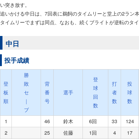
い突き放す。
追いかける中日は、7回表に鵜飼のタイムリーと堂上の2ラン
タイムリーでまずは同点、なおも、続くブライトが逆転のタイ
中日
投手成績
勝
登
登
敗
背
打
投
球
板
セ
番
選手
者
球
回
順
｜
号
数
数
数
ブ
1
46
鈴木
6回
33
124
2
25
佐藤
1回
4
17