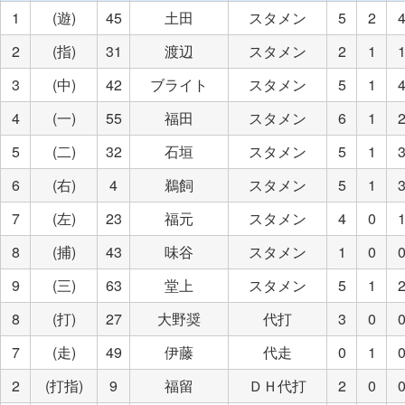
1
(遊)
45
土田
スタメン
5
2
2
(指)
31
渡辺
スタメン
2
1
3
(中)
42
ブライト
スタメン
5
1
4
(一)
55
福田
スタメン
6
1
5
(二)
32
石垣
スタメン
5
1
6
(右)
4
鵜飼
スタメン
5
1
7
(左)
23
福元
スタメン
4
0
8
(捕)
43
味谷
スタメン
1
0
9
(三)
63
堂上
スタメン
5
1
8
(打)
27
大野奨
代打
3
0
7
(走)
49
伊藤
代走
0
1
2
(打指)
9
福留
ＤＨ代打
2
0