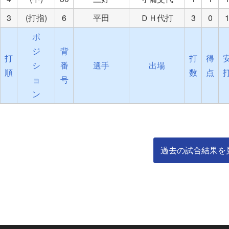
3
(打指)
6
平田
ＤＨ代打
3
0
ポ
ジ
背
打
打
得
シ
番
選手
出場
順
数
点
ョ
号
ン
過去の試合結果を