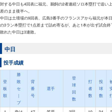
対する中日も4回表に福元、鵜飼の2者連続ソロ本塁打で追い上
差のまま後半へ。
中日は土壇場の9回表、広島3番手のフランスアから福元が本
の3ラン本塁打で1点差まで詰め寄るが、あと1本が出ず試合終
敗れた中日は3連敗。
中日
投手成績
勝
登
登
敗
背
打
投
球
板
セ
番
選手
者
球
回
順
｜
号
数
数
数
ブ
1
負け
47
笠原
2回
10
34