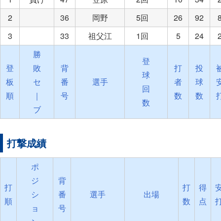
2
36
岡野
5回
26
92
3
33
祖父江
1回
5
24
勝
登
登
敗
背
打
投
球
板
セ
番
選手
者
球
回
順
｜
号
数
数
数
ブ
打撃成績
ポ
ジ
背
打
打
得
シ
番
選手
出場
順
数
点
ョ
号