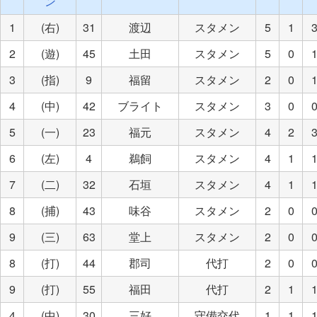
ン
1
(右)
31
渡辺
スタメン
5
1
2
(遊)
45
土田
スタメン
5
0
3
(指)
9
福留
スタメン
2
0
4
(中)
42
ブライト
スタメン
3
0
5
(一)
23
福元
スタメン
4
2
6
(左)
4
鵜飼
スタメン
4
1
7
(二)
32
石垣
スタメン
4
1
8
(捕)
43
味谷
スタメン
2
0
9
(三)
63
堂上
スタメン
2
0
8
(打)
44
郡司
代打
2
0
9
(打)
55
福田
代打
2
1
4
(中)
30
三好
守備交代
1
1