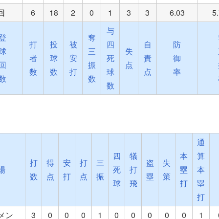
1回
6
18
2
0
1
3
3
6.03
5
与
登
奪
打
投
被
四
自
防
球
三
失
者
球
安
死
責
御
回
振
点
数
数
打
球
点
率
数
数
数
通
四
犠
本
算
打
得
安
打
三
盗
失
場
死
打
塁
本
数
点
打
点
振
塁
策
球
飛
打
塁
打
メン
3
0
0
0
1
0
0
0
0
0
1