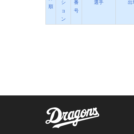
シ
番
選手
出
順
ョ
号
ン