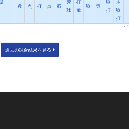
場
死
打
塁
本
数
点
打
点
振
塁
策
球
飛
打
塁
打
過去の試合結果を見る