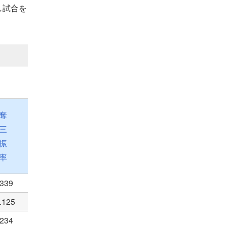
し試合を
奪
三
振
率
.339
.125
.234