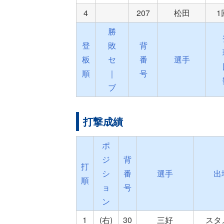
4
207
松田
勝
登
敗
背
板
セ
番
選手
順
｜
号
ブ
打撃成績
ポ
ジ
背
打
シ
番
選手
出
順
ョ
号
ン
1
(右)
30
三好
スタ