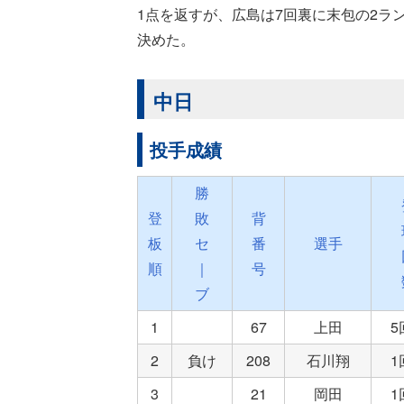
1点を返すが、広島は7回裏に末包の2ラ
決めた。
中日
投手成績
勝
登
敗
背
板
セ
番
選手
順
｜
号
ブ
1
67
上田
2
負け
208
石川翔
3
21
岡田