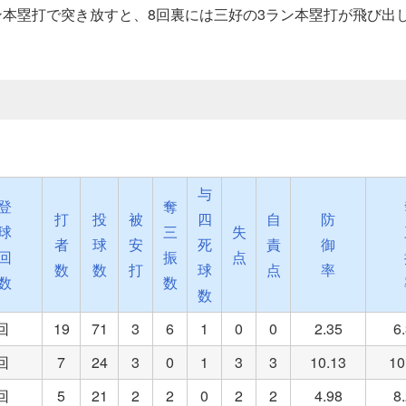
ン本塁打で突き放すと、8回裏には三好の3ラン本塁打が飛び出
与
登
奪
打
投
被
四
自
防
球
三
失
者
球
安
死
責
御
回
振
点
数
数
打
球
点
率
数
数
数
5回
19
71
3
6
1
0
0
2.35
6
1回
7
24
3
0
1
3
3
10.13
10
1回
5
21
2
2
0
2
2
4.98
8