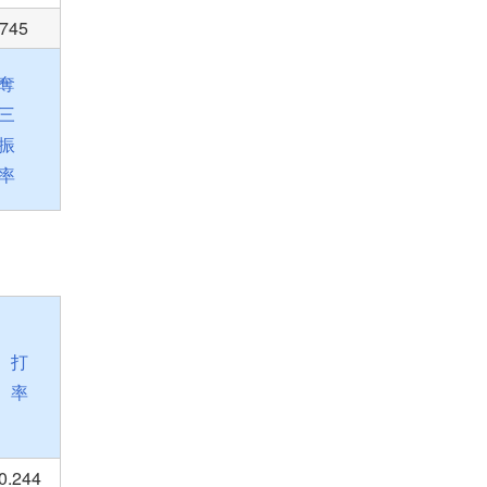
.745
奪
三
振
率
打
率
0.244