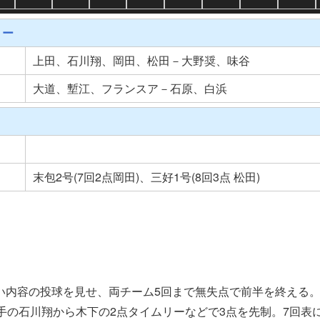
リー
上田、石川翔、岡田、松田－大野奨、味谷
大道、塹江、フランスア－石原、白浜
末包2号(7回2点岡田)、三好1号(8回3点 松田)
い内容の投球を見せ、両チーム5回まで無失点で前半を終える
手の石川翔から木下の2点タイムリーなどで3点を先制。7回表