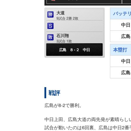
大道
バッテ
9試合 2勝 2敗
中日
石川翔
広島
3試合 1敗
本塁打
広島 ８ - ２ 中日
中日
広島
戦評
広島が8-2で勝利。
中日上田、広島大道の両先発が素晴らし
試合が動いたのは6回裏、広島は中日2番