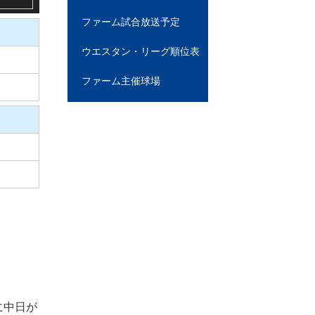
ファーム試合放送予定
ウエスタン・リーグ順位表
ファーム主催球場
。
に中日が