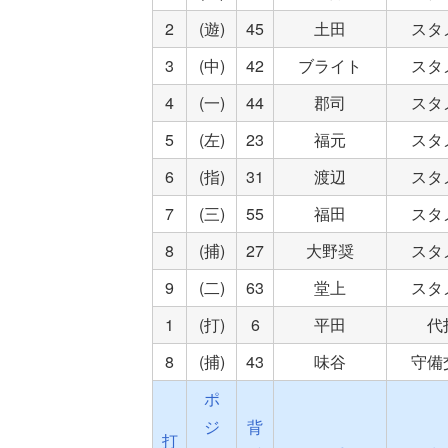
2
(遊)
45
土田
スタ
3
(中)
42
ブライト
スタ
4
(一)
44
郡司
スタ
5
(左)
23
福元
スタ
6
(指)
31
渡辺
スタ
7
(三)
55
福田
スタ
8
(捕)
27
大野奨
スタ
9
(二)
63
堂上
スタ
1
(打)
6
平田
代
8
(捕)
43
味谷
守備
ポ
ジ
背
打