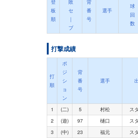
登
敗
背
球
板
セ
番
選手
回
順
｜
号
数
ブ
打撃成績
ポ
ジ
背
打
シ
番
選手
順
ョ
号
ン
1
(二)
5
村松
ス
2
(遊)
97
樋口
ス
3
(中)
23
福元
ス