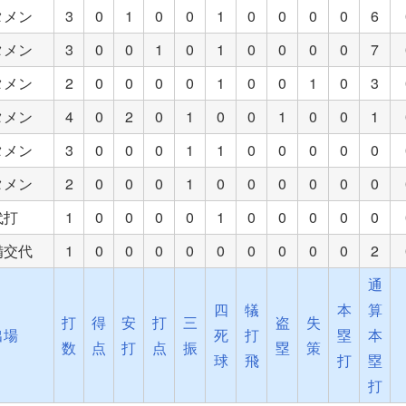
タメン
3
0
1
0
0
1
0
0
0
0
6
タメン
3
0
0
1
0
1
0
0
0
0
7
タメン
2
0
0
0
0
1
0
0
1
0
3
タメン
4
0
2
0
1
0
0
1
0
0
1
タメン
3
0
0
0
1
1
0
0
0
0
0
タメン
2
0
0
0
1
0
0
0
0
0
0
代打
1
0
0
0
0
1
0
0
0
0
0
備交代
1
0
0
0
0
0
0
0
0
0
2
通
四
犠
本
算
打
得
安
打
三
盗
失
出場
死
打
塁
本
数
点
打
点
振
塁
策
球
飛
打
塁
打