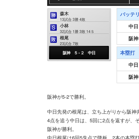
森木
バッテ
13試合 3勝 4敗
小林
中日
32試合 1勝 3敗 14Ｓ
根尾
阪神
23試合 7敗
本塁打
阪神 ５ - ２ 中日
中日
阪神
阪神が5-2で勝利。
中日先発の根尾は、立ち上がりから阪神
4点を追う中日は、5回に2点を返すが、
阪神が勝利。
中日根尾は6回5失点で降板、2本の本塁