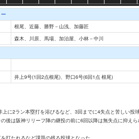
リー
根尾、近藤、勝野－山浅、加藤匠
森木、川原、馬場、加治屋、小林－中川
井上9号(1回2点根尾)、野口6号(6回1点 根尾)
井上に2ラン本塁打を浴びるなど、3回までに4失点と苦しい投
その後は阪神リリーフ陣の継投の前に6回以降は無失点に抑えられ
打を打たれるなど課題の残る投球となった。