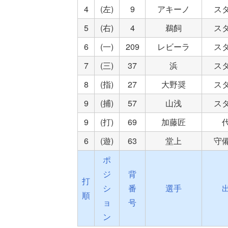
4
(左)
9
アキーノ
ス
5
(右)
4
鵜飼
ス
6
(一)
209
レビーラ
ス
7
(三)
37
浜
ス
8
(指)
27
大野奨
ス
9
(捕)
57
山浅
ス
9
(打)
69
加藤匠
6
(遊)
63
堂上
守
ポ
ジ
背
打
シ
番
選手
順
ョ
号
ン