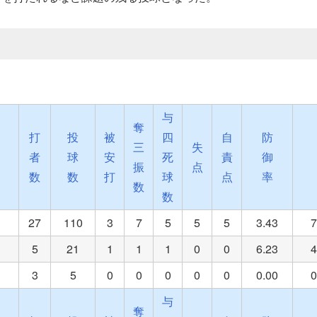
与
奪
打
投
被
四
自
防
三
失
者
球
安
死
責
御
振
点
数
数
打
球
点
率
数
数
回
27
110
3
7
5
5
5
3.43
7
回
5
21
1
1
1
0
0
6.23
4
回
3
5
0
0
0
0
0
0.00
0
与
奪