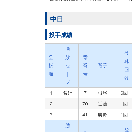
中日
投手成績
勝
登
登
敗
背
球
板
セ
番
選手
回
順
｜
号
数
ブ
1
負け
7
根尾
6
2
70
近藤
1
3
41
勝野
1
勝
登