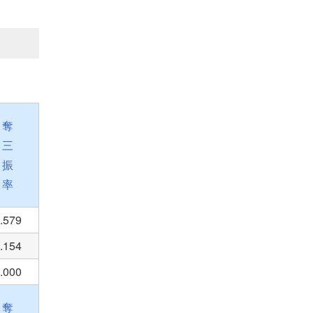
奪
三
振
率
.579
.154
.000
奪