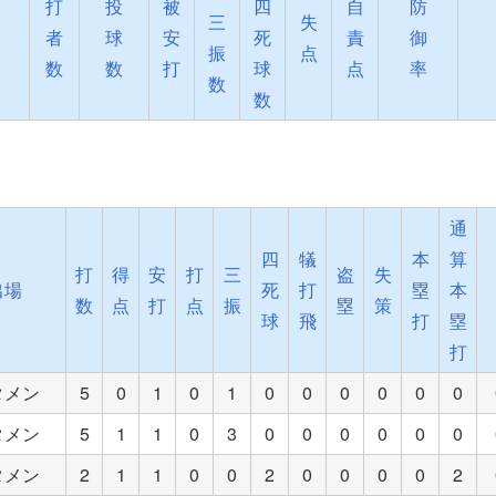
打
投
被
四
自
防
三
失
者
球
安
死
責
御
振
点
数
数
打
球
点
率
数
数
通
四
犠
本
算
打
得
安
打
三
盗
失
出場
死
打
塁
本
数
点
打
点
振
塁
策
球
飛
打
塁
打
タメン
5
0
1
0
1
0
0
0
0
0
0
タメン
5
1
1
0
3
0
0
0
0
0
0
タメン
2
1
1
0
0
2
0
0
0
0
2