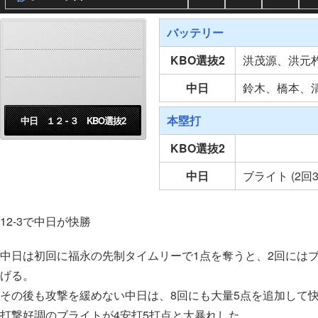
バッテリー
KBO選抜2
洪茂源、洪元
中日
鈴木、橋本、
本塁打
中日 １２ - ３ KBO選抜2
KBO選抜2
中日
ブライト (2回
12-3で中日が快勝
中日は初回に福永の先制タイムリーで1点を奪うと、2回には
げる。
その後も攻撃を緩めない中日は、8回にも大量5点を追加して
打撃好調のブライトが4安打5打点と大暴れした。