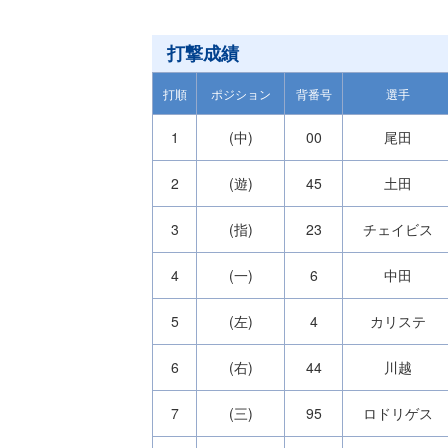
打撃成績
打順
ポジション
背番号
選手
1
(中)
00
尾田
2
(遊)
45
土田
3
(指)
23
チェイビス
4
(一)
6
中田
5
(左)
4
カリステ
6
(右)
44
川越
7
(三)
95
ロドリゲス