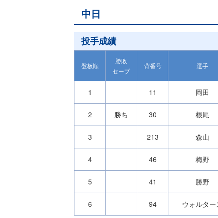
中日
投手成績
勝敗
登板順
背番号
選手
セーブ
1
11
岡田
2
勝ち
30
根尾
3
213
森山
4
46
梅野
5
41
勝野
6
94
ウォルター