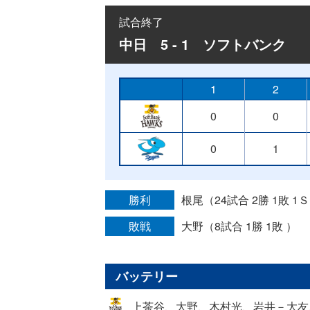
試合終了
中日 5 - 1 ソフトバンク
1
2
0
0
0
1
勝利
根尾（24試合 2勝 1敗 1
敗戦
大野（8試合 1勝 1敗 ）
バッテリー
上茶谷、大野、木村光、岩井－大友