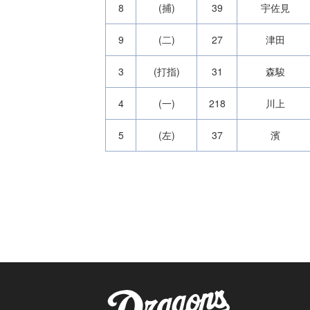
8
(捕)
39
宇佐見
9
(二)
27
津田
3
(打指)
31
森駿
4
(一)
218
川上
5
(左)
37
濱