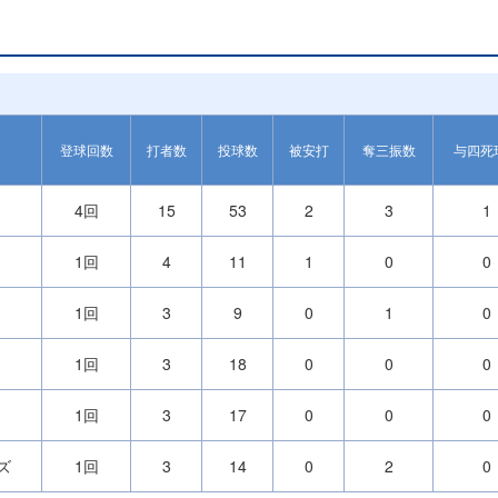
登球回数
打者数
投球数
被安打
奪三振数
与四死
4回
15
53
2
3
1
1回
4
11
1
0
0
1回
3
9
0
1
0
1回
3
18
0
0
0
1回
3
17
0
0
0
ズ
1回
3
14
0
2
0