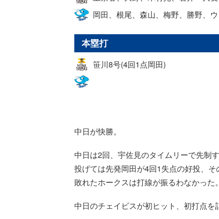
岡田、根尾、森山、梅野、勝野、ウ
本塁打
笹川8号(4回1点岡田)
中日が快勝。
中日は2回、宇佐見のタイムリーで先制
投げては先発岡田が4回1失点の好投、そ
敗れたホークスは打線が振るわなかった
中日のチェイビスが初ヒット、初打点を