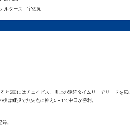
ォルターズ－宇佐見
すると5回にはチェイビス、川上の連続タイムリーでリードを広
の後は継投で無失点に抑え5－1で中日が勝利。
。
記録。