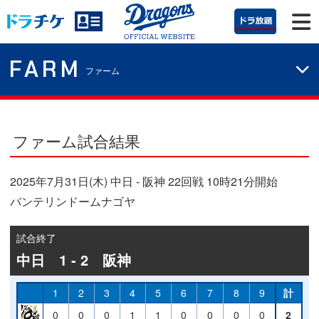
FARM
ファーム
ファーム試合結果
2025年7月31日(木) 中日 - 阪神 22回戦 10時21分開始
バンテリンドームナゴヤ
試合終了
中日 1 - 2 阪神
1
2
3
4
5
6
7
8
9
計
0
0
0
1
1
0
0
0
0
2