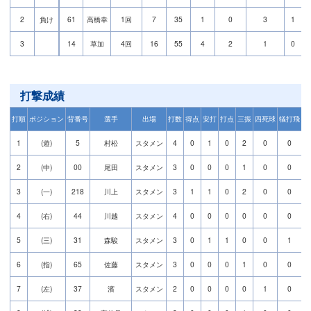
2
負け
61
高橋幸
1回
7
35
1
0
3
1
3
14
草加
4回
16
55
4
2
1
0
打撃成績
打順
ポジション
背番号
選手
出場
打数
得点
安打
打点
三振
四死球
犠打飛
盗
1
(遊)
5
村松
スタメン
4
0
1
0
2
0
0
2
(中)
00
尾田
スタメン
3
0
0
0
1
0
0
3
(一)
218
川上
スタメン
3
1
1
0
2
0
0
4
(右)
44
川越
スタメン
4
0
0
0
0
0
0
5
(三)
31
森駿
スタメン
3
0
1
1
0
0
1
6
(指)
65
佐藤
スタメン
3
0
0
0
1
0
0
7
(左)
37
濱
スタメン
2
0
0
0
0
1
0