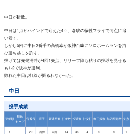
中日が惜敗。
中日は1点ビハインドで迎えた4回、森駿の犠牲フライで同点に追
い着く。
しかし5回に中日2番手の高橋幸が阪神百﨑にソロホームランを浴
び勝ち越しを許す。
投げては先発涌井が4回1失点、リリーフ陣も粘りの投球を見せる
も1-2で阪神が勝利。
敗れた中日は打線が振るわなかった。
中日
投手成績
勝敗
登板順
背番号
選手
登球回数
打者数
投球数
被安打
奪三振数
与四死球数
失点
自
セーブ
1
20
涌井
4回
14
38
4
0
0
1