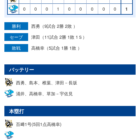
0
0
0
1
0
0
0
0
0
1
勝利
西勇（9試合 2勝 2敗 ）
セーブ
津田（11試合 2勝 1敗 1Ｓ）
敗戦
高橋幸（5試合 1勝 1敗 ）
バッテリー
西勇、島本、椎葉、津田－長坂
涌井、高橋幸、草加－宇佐見
本塁打
百﨑1号(5回1点高橋幸)