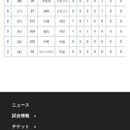
8
(捕)
39
宇佐見
スタメン
3
0
0
0
1
0
0
9
(二)
27
津田
スタメン
3
0
0
0
1
0
0
2
(打)
215
日渡
代打
1
0
1
0
0
0
0
3
(打)
209
福元
代打
1
0
1
0
0
0
0
2
(走)
202
中村
代走
0
0
0
0
0
0
0
3
(走)
95
ロドリゲス
代走
0
0
0
0
0
0
0
ニュース
試合情報
チケット