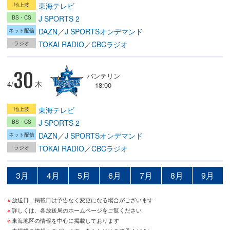
東海テレビ
J SPORTS 2
DAZN
／
J SPORTSオンデマンド
TOKAI RADIO
／
CBCラジオ
30
バンテリン
4/
木
18:00
東海テレビ
J SPORTS 2
DAZN
／
J SPORTSオンデマンド
TOKAI RADIO
／
CBCラジオ
3月
4月
5月
6月
7月
8月
9月
放送日、掲載日は予告なく変更になる場合がございます
詳しくは、各放送局のホームページをご覧ください
東海地区の情報を中心に掲載しております