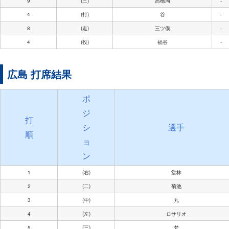
9
(三)
高橋周
-
4
(打)
谷
-
8
(走)
三ツ俣
-
4
(投)
福谷
-
広島 打席結果
ポ
ジ
打
シ
選手
順
ョ
ン
1
(右)
堂林
2
(二)
菊池
3
(中)
丸
4
(左)
ロサリオ
5
(三)
梵