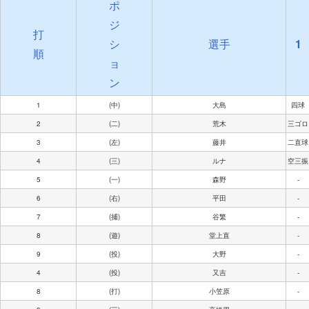
ポ
ジ
打
シ
選手
1
順
ョ
ン
1
(中)
大島
四球
2
(二)
荒木
三ゴロ
3
(左)
藤井
二直球
4
(三)
ルナ
空三振
5
(一)
森野
-
6
(右)
平田
-
7
(捕)
谷繁
-
8
(遊)
堂上直
-
9
(投)
大野
-
4
(投)
又吉
-
8
(打)
小笠原
-