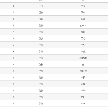
6
(一)
キラ
7
(遊)
田中
8
(捕)
石原
9
(投)
ヒース
4
(打)
松山
6
(走)
天谷
7
(打)
小窪
8
(打)
中東
9
(打)
鈴木誠
6
(捕)
倉
9
(投)
永川勝
9
(投)
中田
9
(打)
赤松
9
(投)
中崎
9
(投)
戸田
9
(打)
木村