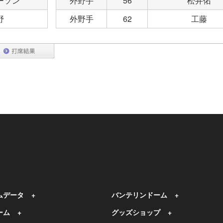
ーソン
外野手
56
松井佑
野
外野手
62
工藤
ムデータ
バンテリンドーム
ーム
グッズショップ