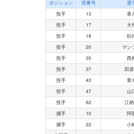
ポジション
背番号
選
投手
13
香
投手
17
大
投手
18
杉
投手
20
マシ
投手
35
西
投手
37
田原
投手
43
青
投手
47
山
投手
62
江柄
捕手
10
阿
捕手
22
小