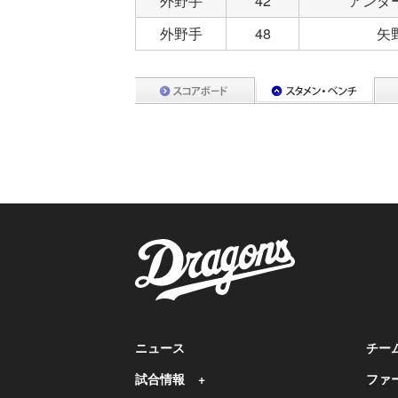
外野手
42
アンダ
外野手
48
矢
ニュース
チー
試合情報
ファ