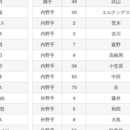
内
捕手
49
武山
端
内野手
00
エルナンデス
ス
内野手
2
荒木
本
内野手
3
吉川
岡
内野手
7
森野
田
内野手
9
高橋周
野
内野手
36
小笠原
井
内野手
50
中田
木
内野手
70
谷
由
外野手
4
藤井
哲
外野手
5
和田
本
外野手
8
大島