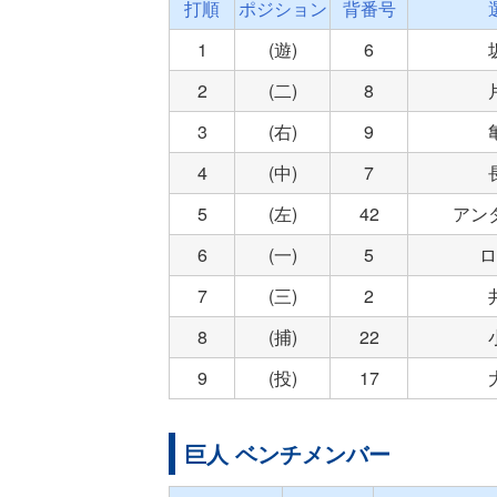
打順
ポジション
背番号
1
(遊)
6
2
(二)
8
3
(右)
9
4
(中)
7
5
(左)
42
アン
6
(一)
5
ロ
7
(三)
2
8
(捕)
22
9
(投)
17
巨人 ベンチメンバー