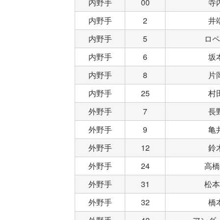
内野手
00
寺
内野手
2
井
内野手
5
ロペ
内野手
6
坂
内野手
8
片
内野手
25
村
外野手
7
長
外野手
9
亀
外野手
12
鈴
外野手
24
高橋
外野手
31
松本
外野手
32
橋