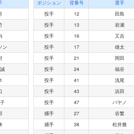
手
ポジション
背番号
選手
月
投手
12
田島
竹
投手
13
岩瀬
内
投手
16
又吉
ソン
投手
17
雄太
村
投手
21
岡田
誠
投手
24
福谷
木
投手
41
浅尾
口
投手
43
浜田
子
投手
47
パヤノ
部
捕手
27
谷繁
林
捕手
38
松井雅