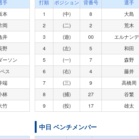
選手
打順
ポジション
背番号
選手
坂本
1
(中)
8
大島
片岡
2
(二)
2
荒木
亀井
3
(遊)
00
エルナンデ
長野
4
(左)
5
和田
ダーソン
5
(一)
7
森野
ペス
6
(右)
4
藤井
井端
7
(三)
9
高橋周
小林
8
(捕)
27
谷繁
大竹
9
(投)
17
雄太
中日 ベンチメンバー