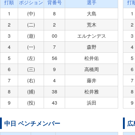
打順
ポジション
背番号
選手
打
1
(中)
8
大島
1
2
(二)
2
荒木
2
3
(遊)
00
エルナンデス
3
4
(一)
7
森野
4
5
(左)
56
松井佑
5
6
(三)
9
高橋周
6
7
(右)
4
藤井
7
8
(捕)
38
松井雅
8
9
(投)
43
浜田
9
中日 ベンチメンバー
広