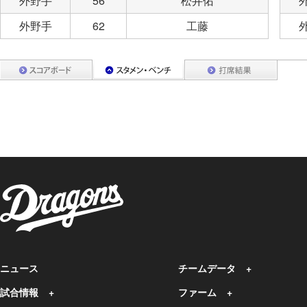
外野手
56
松井佑
外野手
62
工藤
ニュース
チームデータ
試合情報
ファーム