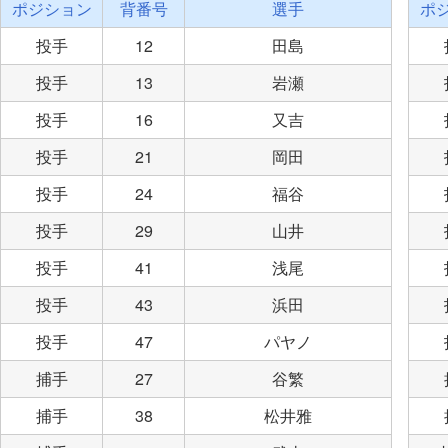
ポジション
背番号
選手
ポ
投手
12
田島
投手
13
岩瀬
投手
16
又吉
投手
21
岡田
投手
24
福谷
投手
29
山井
投手
41
浅尾
投手
43
浜田
投手
47
パヤノ
捕手
27
谷繁
捕手
38
松井雅