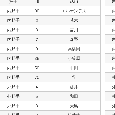
捕手
49
武山
内野手
00
エルナンデス
内野手
2
荒木
内野手
3
吉川
内野手
7
森野
内野手
9
高橋周
内野手
36
小笠原
内野手
50
中田
内野手
70
谷
外野手
4
藤井
外野手
5
和田
外野手
8
大島