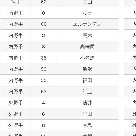
捕手
52
武山
内野手
0
ルナ
内野手
00
エルナンデス
内野手
2
荒木
内野手
3
高橋周
内野手
36
小笠原
内野手
53
亀沢
内野手
55
福田
内野手
63
堂上
外野手
4
藤井
外野手
6
平田
外野手
8
大島