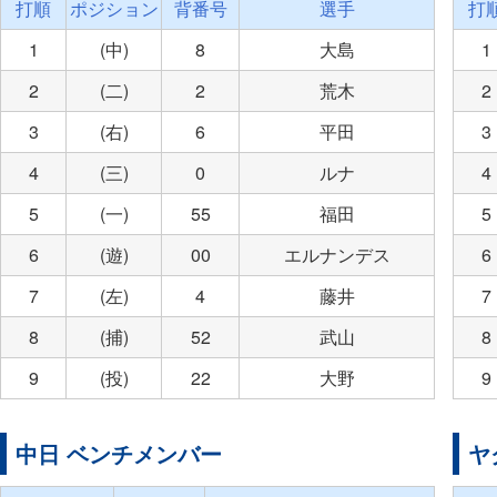
打順
ポジション
背番号
選手
打
1
(中)
8
大島
1
2
(二)
2
荒木
2
3
(右)
6
平田
3
4
(三)
0
ルナ
4
5
(一)
55
福田
5
6
(遊)
00
エルナンデス
6
7
(左)
4
藤井
7
8
(捕)
52
武山
8
9
(投)
22
大野
9
中日 ベンチメンバー
ヤ