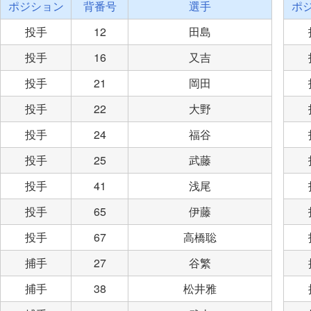
ポジション
背番号
選手
ポ
投手
12
田島
投手
16
又吉
投手
21
岡田
投手
22
大野
投手
24
福谷
投手
25
武藤
投手
41
浅尾
投手
65
伊藤
投手
67
高橋聡
捕手
27
谷繁
捕手
38
松井雅