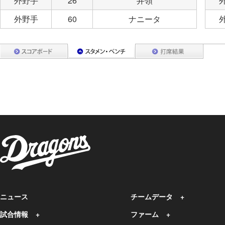
外野手
26
井領
外野手
60
ナニータ
ニュース
チームデータ
試合情報
ファーム