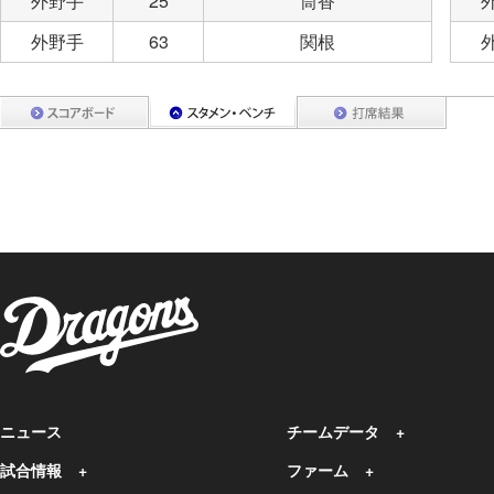
外野手
25
筒香
外野手
63
関根
ニュース
チームデータ
試合情報
ファーム