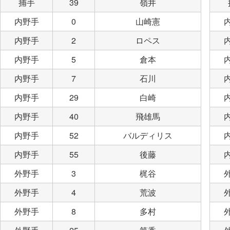
捕手
39
嶺井
内野手
0
山崎憲
内野手
2
ロペス
内野手
5
倉本
内野手
7
石川
内野手
29
白崎
内野手
40
飛雄馬
内野手
52
バルディリス
内野手
55
後藤
外野手
3
梶谷
外野手
4
荒波
外野手
8
多村