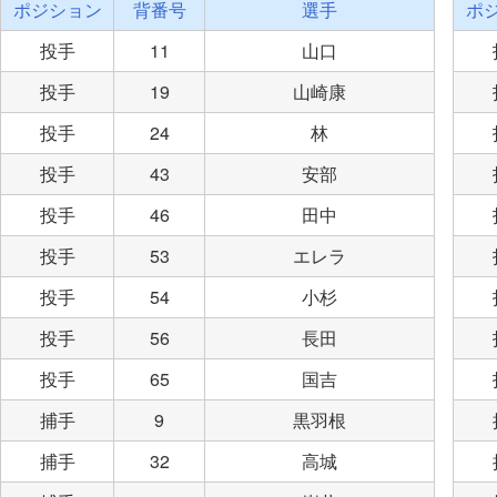
ポジション
背番号
選手
ポ
投手
11
山口
投手
19
山崎康
投手
24
林
投手
43
安部
投手
46
田中
投手
53
エレラ
投手
54
小杉
投手
56
長田
投手
65
国吉
捕手
9
黒羽根
捕手
32
高城