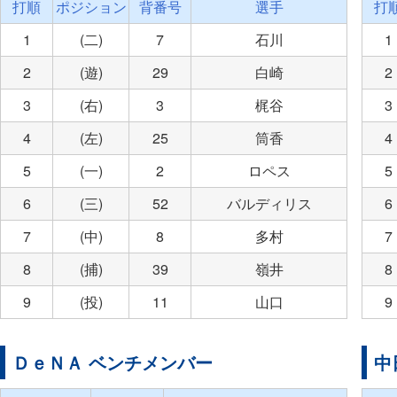
打順
ポジション
背番号
選手
打
1
(二)
7
石川
1
2
(遊)
29
白崎
2
3
(右)
3
梶谷
3
4
(左)
25
筒香
4
5
(一)
2
ロペス
5
6
(三)
52
バルディリス
6
7
(中)
8
多村
7
8
(捕)
39
嶺井
8
9
(投)
11
山口
9
ＤｅＮＡ ベンチメンバー
中