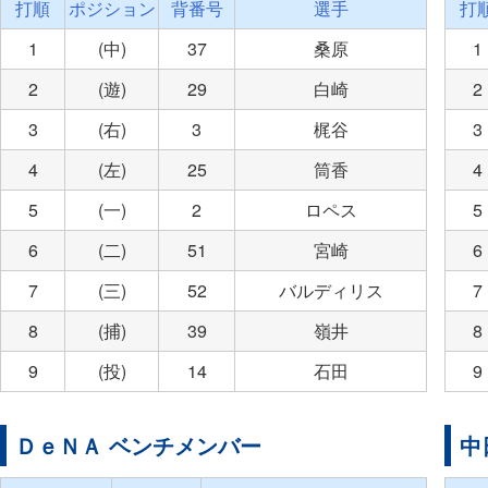
打順
ポジション
背番号
選手
打
1
(中)
37
桑原
1
2
(遊)
29
白崎
2
3
(右)
3
梶谷
3
4
(左)
25
筒香
4
5
(一)
2
ロペス
5
6
(二)
51
宮崎
6
7
(三)
52
バルディリス
7
8
(捕)
39
嶺井
8
9
(投)
14
石田
9
ＤｅＮＡ ベンチメンバー
中