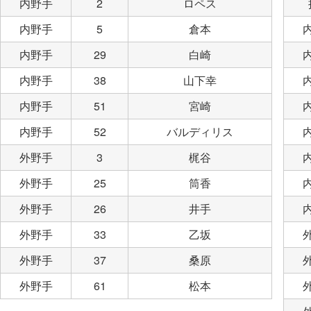
内野手
2
ロペス
内野手
5
倉本
内野手
29
白崎
内野手
38
山下幸
内野手
51
宮崎
内野手
52
バルディリス
外野手
3
梶谷
外野手
25
筒香
外野手
26
井手
外野手
33
乙坂
外野手
37
桑原
外野手
61
松本