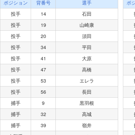
ポジション
背番号
選手
ポ
投手
14
石田
投手
19
山崎康
投手
20
須田
投手
34
平田
投手
41
大原
投手
47
高橋
投手
53
エレラ
投手
56
長田
捕手
9
黒羽根
捕手
32
高城
捕手
39
嶺井