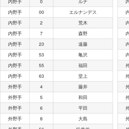
内野手
0
ルナ
内野手
00
エルナンデス
内野手
2
荒木
内野手
7
森野
内野手
23
遠藤
内野手
53
亀沢
内野手
55
福田
内野手
63
堂上
外野手
4
藤井
外野手
5
和田
外野手
6
平田
外野手
8
大島