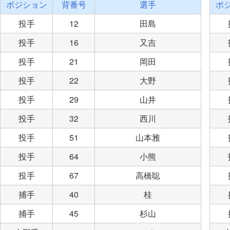
ポジション
背番号
選手
ポ
投手
12
田島
投手
16
又吉
投手
21
岡田
投手
22
大野
投手
29
山井
投手
32
西川
投手
51
山本雅
投手
64
小熊
投手
67
高橋聡
捕手
40
桂
捕手
45
杉山