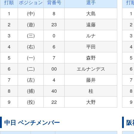
打順
ポジション
背番号
選手
打
1
(中)
8
大島
1
2
(遊)
23
遠藤
2
3
(三)
0
ルナ
3
4
(右)
6
平田
4
5
(一)
7
森野
5
6
(二)
00
エルナンデス
6
7
(左)
4
藤井
7
8
(捕)
40
桂
8
9
(投)
22
大野
9
中日 ベンチメンバー
阪