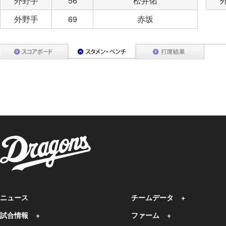
外野手
56
松井佑
外野手
69
赤坂
ニュース
チームデータ
試合情報
ファーム