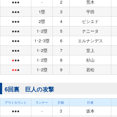
●●●
-
2
荒木
●●●
1塁
3
平田
●●●
2塁
4
ビシエド
●●●
1･2塁
5
ナニータ
●●●
1･2･3塁
6
エルナンデス
●●●
1･2塁
7
堂上
●
●●
1･2塁
8
杉山
●●
●
1･2塁
9
若松
6回裏 巨人の攻撃
アウトカウント
ランナー
打順
打者
●●●
-
3
坂本