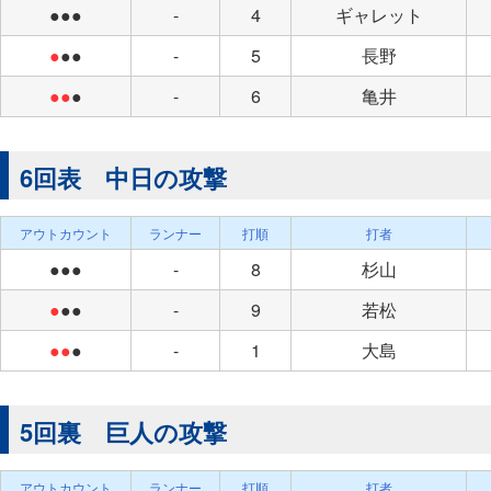
●●●
-
4
ギャレット
●
●●
-
5
長野
●●
●
-
6
亀井
6回表 中日の攻撃
アウトカウント
ランナー
打順
打者
●●●
-
8
杉山
●
●●
-
9
若松
●●
●
-
1
大島
5回裏 巨人の攻撃
アウトカウント
ランナー
打順
打者