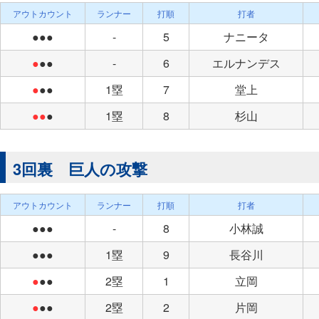
アウトカウント
ランナー
打順
打者
●●●
-
5
ナニータ
●
●●
-
6
エルナンデス
●
●●
1塁
7
堂上
●●
●
1塁
8
杉山
3回裏 巨人の攻撃
アウトカウント
ランナー
打順
打者
●●●
-
8
小林誠
●●●
1塁
9
長谷川
●
●●
2塁
1
立岡
●
●●
2塁
2
片岡