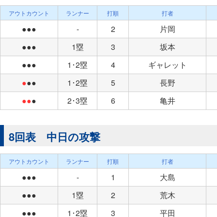
アウトカウント
ランナー
打順
打者
●●●
-
2
片岡
●●●
1塁
3
坂本
●●●
1･2塁
4
ギャレット
●
●●
1･2塁
5
長野
●●
●
2･3塁
6
亀井
8回表 中日の攻撃
アウトカウント
ランナー
打順
打者
●●●
-
1
大島
●●●
1塁
2
荒木
●●●
1･2塁
3
平田