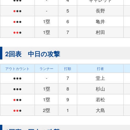
●
●●
-
5
長野
●
●●
1塁
6
亀井
●●
●
1塁
7
村田
2回表 中日の攻撃
アウトカウント
ランナー
打順
打者
●●●
-
7
堂上
●●●
1塁
8
杉山
●
●●
1塁
9
若松
●●
●
2塁
1
大島