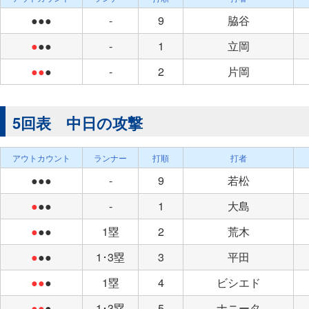
●●●
-
9
脇谷
●
●●
-
1
立岡
●●
●
-
2
片岡
5回表 中日の攻撃
アウトカウント
ランナー
打順
打者
●●●
-
9
若松
●
●●
-
1
大島
●
●●
1塁
2
荒木
●
●●
1･3塁
3
平田
●●
●
1塁
4
ビシエド
●●
●
1･3塁
5
ナニータ