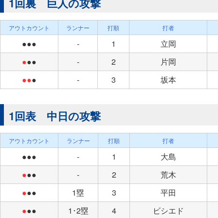
1回裏 巨人の攻撃
アウトカウント
ランナー
打順
打者
●●●
-
1
立岡
●
●●
-
2
片岡
●●
●
-
3
坂本
1回表 中日の攻撃
アウトカウント
ランナー
打順
打者
●●●
-
1
大島
●
●●
-
2
荒木
●
●●
1塁
3
平田
●
●●
1･2塁
4
ビシエド