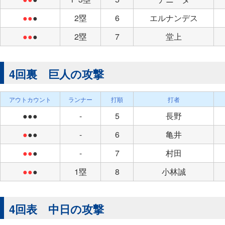
●●
●
2塁
6
エルナンデス
●●
●
2塁
7
堂上
4回裏 巨人の攻撃
アウトカウント
ランナー
打順
打者
●●●
-
5
長野
●
●●
-
6
亀井
●●
●
-
7
村田
●●
●
1塁
8
小林誠
4回表 中日の攻撃