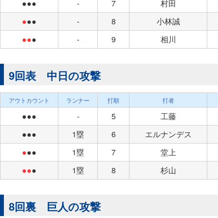
●●●
-
7
村田
●
●●
-
8
小林誠
●●
●
-
9
相川
9回表 中日の攻撃
アウトカウント
ランナー
打順
打者
●●●
-
5
工藤
●●●
1塁
6
エルナンデス
●
●●
1塁
7
堂上
●●
●
1塁
8
杉山
8回裏 巨人の攻撃