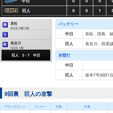
中日
0
0
0
巨人
0
0
1
若松
バッテリー
6試合 4勝 2敗
中日
若松、田島、
長谷川
巨人
長谷川、田原
1試合 1敗
本塁打
巨人 2 - 7 中日
中日
巨人
坂本7号(6回1
9回裏 巨人の攻撃
アウトカウント
ランナー
打順
打者