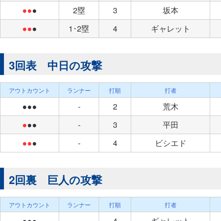
●●
●
2塁
3
坂本
●●
●
1･2塁
4
ギャレット
3回表 中日の攻撃
アウトカウント
ランナー
打順
打者
●●●
-
2
荒木
●
●●
-
3
平田
●●
●
-
4
ビシエド
2回裏 巨人の攻撃
アウトカウント
ランナー
打順
打者
●●●
-
4
ギャレット