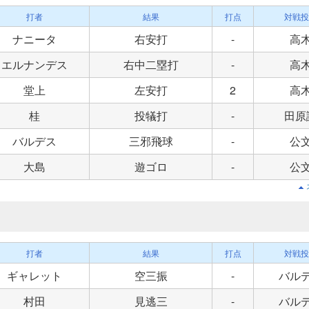
打者
結果
打点
対戦投
ナニータ
右安打
-
高
エルナンデス
右中二塁打
-
高
堂上
左安打
2
高
桂
投犠打
-
田原
バルデス
三邪飛球
-
公
大島
遊ゴロ
-
公
打者
結果
打点
対戦投
ギャレット
空三振
-
バル
村田
見逃三
-
バル