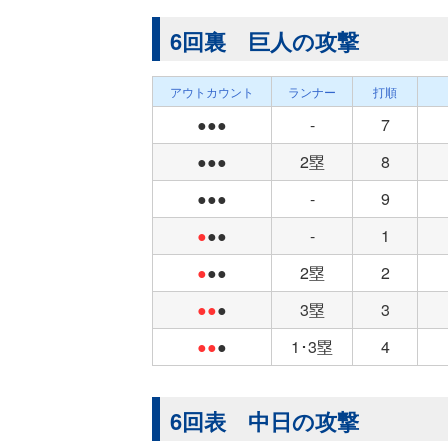
6回裏 巨人の攻撃
アウトカウント
ランナー
打順
●●●
-
7
●●●
2塁
8
●●●
-
9
●
●●
-
1
●
●●
2塁
2
●●
●
3塁
3
●●
●
1･3塁
4
6回表 中日の攻撃