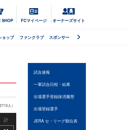
E SHOP
FCマイページ
オーナーズサイト
ショップ
ファンクラブ
スポンサー
試合速報
一軍試合日程・結果
出場選手登録抹消履歴
715人）
出場登録選手
計
JERA セ・リーグ順位表