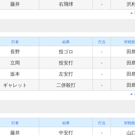
藤井
右飛球
-
沢
打者
結果
打点
対戦投
長野
投ゴロ
-
田
立岡
投安打
-
田
坂本
左安打
-
田
ギャレット
二併殺打
-
田
打者
結果
打点
対戦投
藤井
中安打
-
山