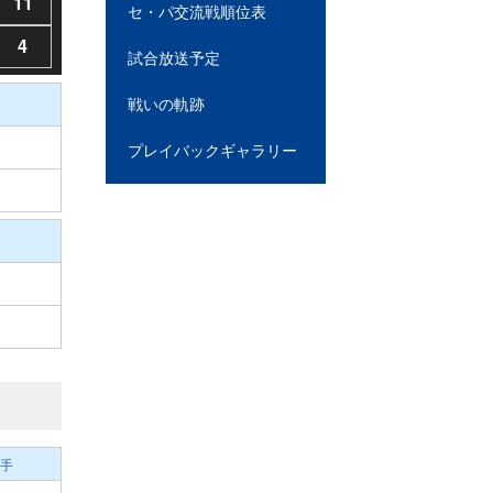
11
セ・パ交流戦順位表
4
試合放送予定
戦いの軌跡
プレイバックギャラリー
手