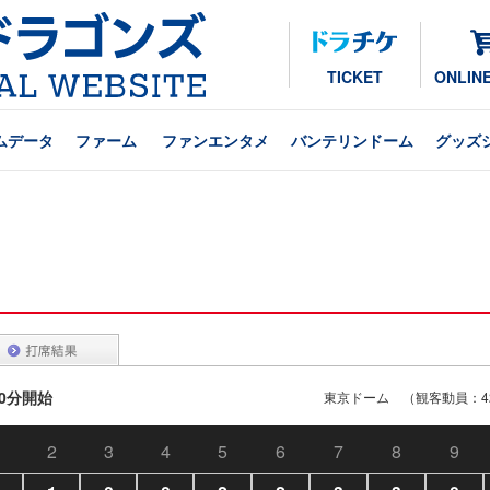
TICKET
ONLIN
ムデータ
ファーム
ファンエンタメ
バンテリンドーム
グッズ
00分開始
東京ドーム （観客動員：42
2
3
4
5
6
7
8
9