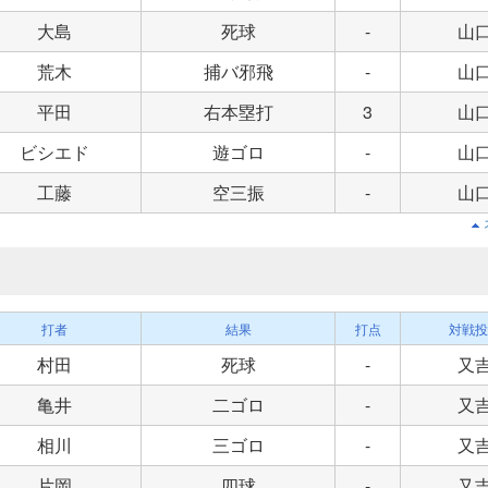
大島
死球
-
山
荒木
捕バ邪飛
-
山
平田
右本塁打
3
山
ビシエド
遊ゴロ
-
山
工藤
空三振
-
山
打者
結果
打点
対戦投
村田
死球
-
又
亀井
二ゴロ
-
又
相川
三ゴロ
-
又
片岡
四球
-
又