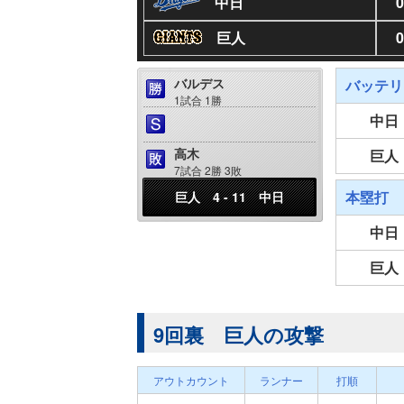
中日
0
巨人
0
バルデス
バッテリ
1試合 1勝
中日
高木
巨人
7試合 2勝 3敗
本塁打
巨人 4 - 11 中日
中日
巨人
9回裏 巨人の攻撃
アウトカウント
ランナー
打順