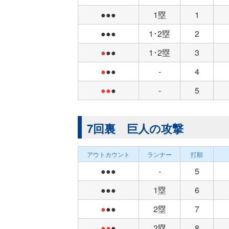
●●●
1塁
1
●●●
1･2塁
2
●
●●
1･2塁
3
●
●●
-
4
●●
●
-
5
7回裏 巨人の攻撃
アウトカウント
ランナー
打順
●●●
-
5
●●●
1塁
6
●
●●
2塁
7
●●
●
2塁
8