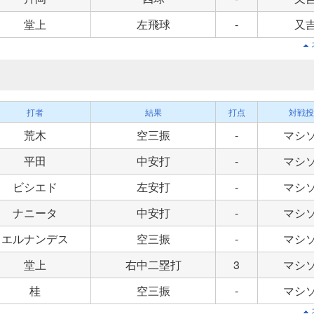
堂上
左飛球
-
又
打者
結果
打点
対戦投
荒木
空三振
-
マシ
平田
中安打
-
マシ
ビシエド
左安打
-
マシ
ナニータ
中安打
-
マシ
エルナンデス
空三振
-
マシ
堂上
右中二塁打
3
マシ
桂
空三振
-
マシ