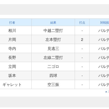
打者
結果
打点
対戦投
相川
中越二塁打
-
バル
片岡
左本塁打
2
バル
寺内
見逃三
-
バル
長野
左線二塁打
-
バル
立岡
二ゴロ
-
バル
坂本
四球
-
バル
ギャレット
空三振
-
バル