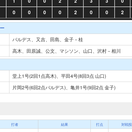
1
0
0
2
2
3
3
0
0
0
0
0
2
0
0
2
ー
バルデス、又吉、田島、金子－桂
高木、田原誠、公文、マシソン、山口、沢村－相川
堂上1号(2回1点高木)、平田4号(8回3点 山口)
片岡2号(6回2点バルデス)、亀井1号(9回2点 金子)
打者
結果
打点
対戦投