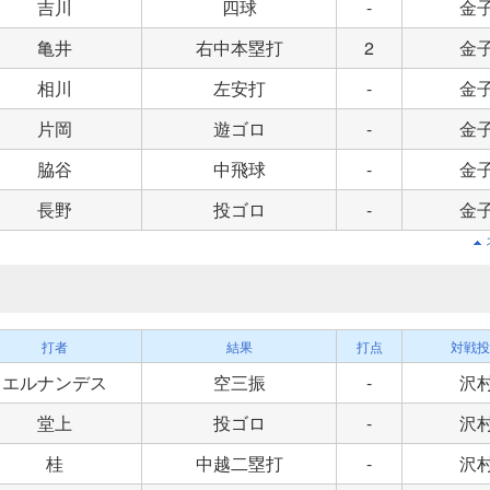
吉川
四球
-
金
亀井
右中本塁打
2
金
相川
左安打
-
金
片岡
遊ゴロ
-
金
脇谷
中飛球
-
金
長野
投ゴロ
-
金
打者
結果
打点
対戦投
エルナンデス
空三振
-
沢
堂上
投ゴロ
-
沢
桂
中越二塁打
-
沢