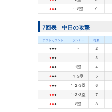
●●
●
1･2塁
9
7回表 中日の攻撃
アウトカウント
ランナー
打順
●●●
-
2
●
●●
-
3
●
●●
1塁
4
●
●●
1･2塁
5
●
●●
1･2･3塁
6
●●
●
1･2･3塁
7
●●
●
2塁
8