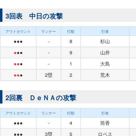
3回表 中日の攻撃
アウトカウント
ランナー
打順
打者
●●●
-
8
杉山
●
●●
-
9
山井
●●
●
-
1
大島
●●
●
2塁
2
荒木
2回裏 ＤｅＮＡの攻撃
アウトカウント
ランナー
打順
打者
●●●
-
4
筒香
●●●
3塁
5
ロペス