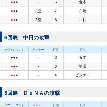
●
●●
-
6
倉本
●
●●
2塁
7
白崎
●●
●
3塁
8
戸柱
6回表 中日の攻撃
アウトカウント
ランナー
打順
打者
●●●
-
2
荒木
●
●●
-
3
平田
●●
●
-
4
ビシエド
5回裏 ＤｅＮＡの攻撃
アウトカウント
ランナー
打順
打者