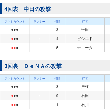
4回表 中日の攻撃
アウトカウント
ランナー
打順
打者
●●●
-
3
平田
●
●●
-
4
ビシエド
●●
●
-
5
ナニータ
3回裏 ＤｅＮＡの攻撃
アウトカウント
ランナー
打順
打者
●●●
-
8
戸柱
●
●●
-
9
石田
●●
●
-
1
石川