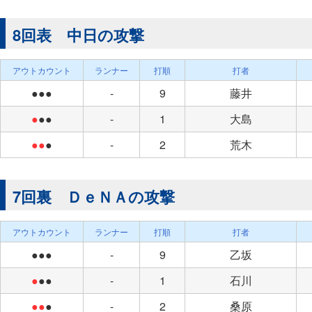
8回表 中日の攻撃
アウトカウント
ランナー
打順
打者
●●●
-
9
藤井
●
●●
-
1
大島
●●
●
-
2
荒木
7回裏 ＤｅＮＡの攻撃
アウトカウント
ランナー
打順
打者
●●●
-
9
乙坂
●
●●
-
1
石川
●●
●
-
2
桑原