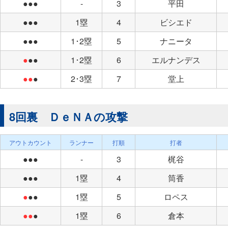
●●●
-
3
平田
●●●
1塁
4
ビシエド
●●●
1･2塁
5
ナニータ
●
●●
1･2塁
6
エルナンデス
●●
●
2･3塁
7
堂上
8回裏 ＤｅＮＡの攻撃
アウトカウント
ランナー
打順
打者
●●●
-
3
梶谷
●●●
1塁
4
筒香
●
●●
1塁
5
ロペス
●●
●
1塁
6
倉本