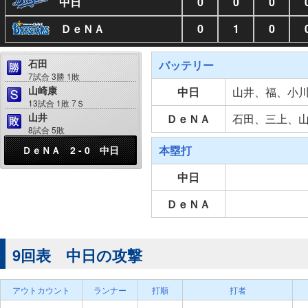
中日
0
0
0
ＤｅＮＡ
0
1
0
石田
バッテリー
7試合 3勝 1敗
山崎康
中日
山井、福、小
13試合 1敗 7Ｓ
山井
ＤｅＮＡ
石田、三上、
8試合 5敗
本塁打
ＤｅＮＡ 2 - 0 中日
中日
ＤｅＮＡ
9回表 中日の攻撃
アウトカウント
ランナー
打順
打者