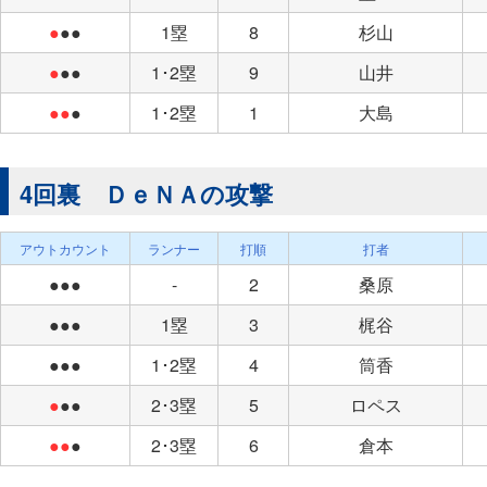
●
●●
1塁
8
杉山
●
●●
1･2塁
9
山井
●●
●
1･2塁
1
大島
4回裏 ＤｅＮＡの攻撃
アウトカウント
ランナー
打順
打者
●●●
-
2
桑原
●●●
1塁
3
梶谷
●●●
1･2塁
4
筒香
●
●●
2･3塁
5
ロペス
●●
●
2･3塁
6
倉本