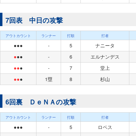
7回表 中日の攻撃
アウトカウント
ランナー
打順
打者
●●●
-
5
ナニータ
●
●●
-
6
エルナンデス
●●
●
-
7
堂上
●●
●
1塁
8
杉山
6回裏 ＤｅＮＡの攻撃
アウトカウント
ランナー
打順
打者
●●●
-
5
ロペス