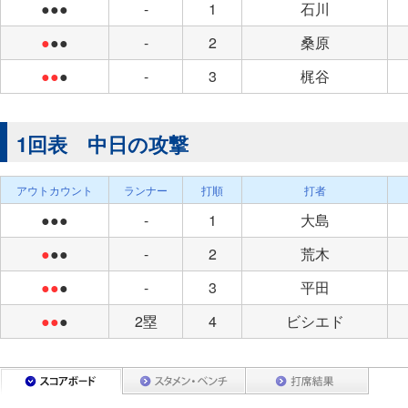
●●●
-
1
石川
●
●●
-
2
桑原
●●
●
-
3
梶谷
1回表 中日の攻撃
アウトカウント
ランナー
打順
打者
●●●
-
1
大島
●
●●
-
2
荒木
●●
●
-
3
平田
●●
●
2塁
4
ビシエド