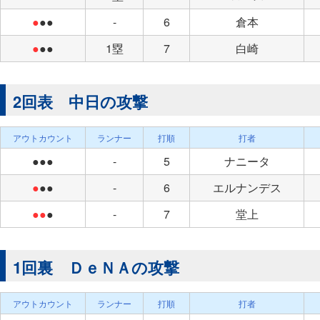
●
●●
-
6
倉本
●
●●
1塁
7
白崎
2回表 中日の攻撃
アウトカウント
ランナー
打順
打者
●●●
-
5
ナニータ
●
●●
-
6
エルナンデス
●●
●
-
7
堂上
1回裏 ＤｅＮＡの攻撃
アウトカウント
ランナー
打順
打者