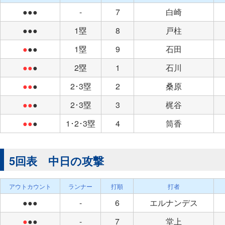
●●●
-
7
白崎
●●●
1塁
8
戸柱
●
●●
1塁
9
石田
●●
●
2塁
1
石川
●●
●
2･3塁
2
桑原
●●
●
2･3塁
3
梶谷
●●
●
1･2･3塁
4
筒香
5回表 中日の攻撃
アウトカウント
ランナー
打順
打者
●●●
-
6
エルナンデス
●
●●
-
7
堂上